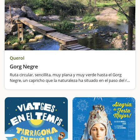
Querol
Gorg Negre
Ruta circular, sencillita, muy plana y muy verde hasta el Gorg
Negre, un capricho que la naturaleza ha situado en el paso del río
Gaià por Querol.Después de un descenso pronunciado (que no
haremos en la vuelta) cruzamos por primera vez el Gaià por…