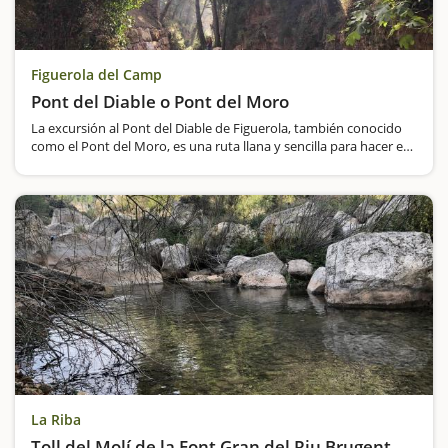
Figuerola del Camp
Pont del Diable o Pont del Moro
La excursión al Pont del Diable de Figuerola, también conocido
como el Pont del Moro, es una ruta llana y sencilla para hacer en
familia. La ruta sale desde el pueblo de Figuerola en dirección
hacia el Camí de Valls y llega justo delante del Pont…
La Riba
Toll del Molí de la Font Gran del Riu Brugent