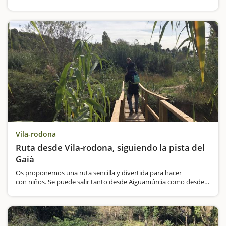
atractivo. La ruta que se propone aquí está adaptada para niños.
Os proponemos empezar la aventura a los Siete Puentes,…
Vila-rodona
Ruta desde Vila-rodona, siguiendo la pista del
Gaià
Os proponemos una ruta sencilla y divertida para hacer
con niños. Se puede salir tanto desde Aiguamúrcia como desde
Vila-rodona, pero nosotros empezamos la aventura en Vila-
rodona. Dónde aparcar el coche Una vez aparcados…