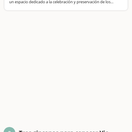
un espacio dedicado a la celebración y preservación de los
castells, una de las tradiciones más emblemáticas de la cultura
catalana. Inaugurado en 2019,…