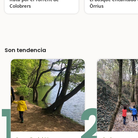
Colobrers
Òrrius
Descubrimos el parque fluvial del río Ripoll
Son tendencia
1
2