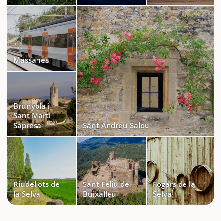
Massanes
Brunyola i
Sant Martí
Sapresa
Sant Andreu Salou
Riudellots de
Sant Feliu de
Fogars de la
la Selva
Buixalleu
Selva