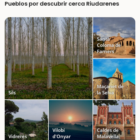
Pueblos por descubrir cerca Riudarenes
Santa
Coloma de
Farners
Maçanet de
Sils
la Selva
Vilobí
Caldes de
Vidreres
d'Onyar
Malavella