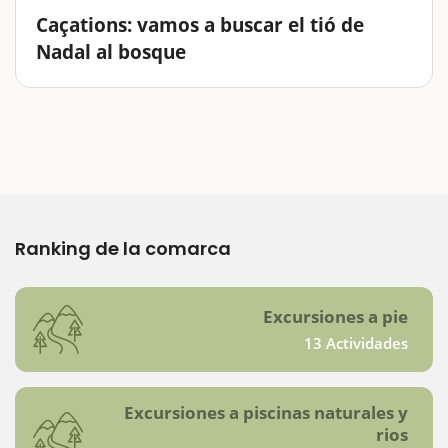
Caçations: vamos a buscar el tió de
Nadal al bosque
Con Caçations los tions de Navidad se han esparcido
por los bosques de Catalunya y esperan que las
familias los vayan a buscar.Es una aventura en plena
naturaleza, con un tió de verdad, personalizado y
escondido expresamente para vosotros.Una…
Ranking de la comarca
Excursiones a pie
13 Actividades
Excursiones a piscinas naturales y
rios