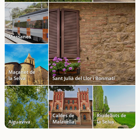
Massanes
Maçanet de
la Selva
Sant Julià del Llor i Bonmatí
Caldes de
Riudellots de
Aiguaviva
Malavella
la Selva