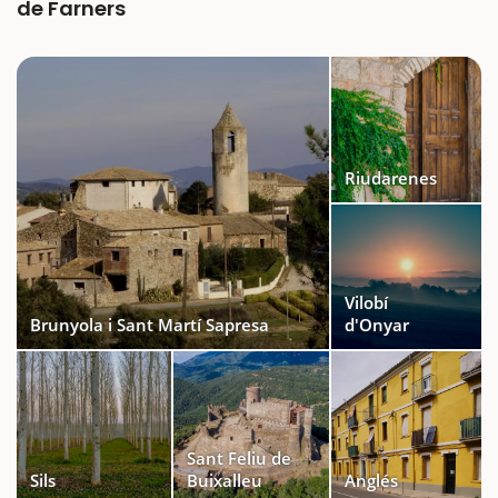
de Farners
Riudarenes
Vilobí
Brunyola i Sant Martí Sapresa
d'Onyar
Sant Feliu de
Sils
Buixalleu
Anglés