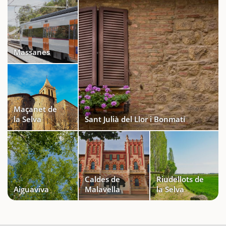
Massanes
Maçanet de
la Selva
Sant Julià del Llor i Bonmatí
Caldes de
Riudellots de
Aiguaviva
Malavella
la Selva