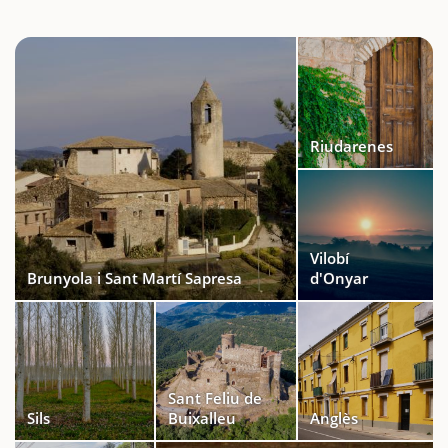
Riudarenes
Vilobí
Brunyola i Sant Martí Sapresa
d'Onyar
Sant Feliu de
Sils
Buixalleu
Anglès