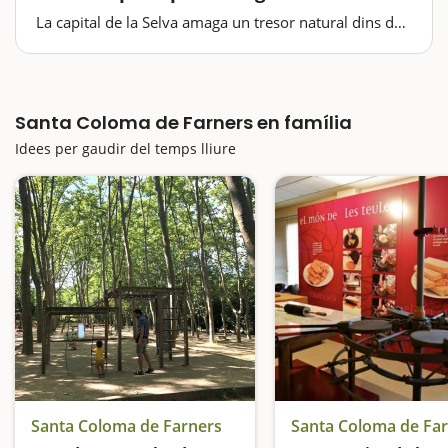
La capital de la Selva amaga un tresor natural dins del
seu terme: el Parc de Sant Salvador; un espai amb més
d'un miler d'arbres, a tocar de la riera de Santa
Coloma, que hi baixa de manera plàcida; i que alhora
és punt de…
Santa Coloma de Farners en família
Idees per gaudir del temps lliure
Santa Coloma de Farners
Santa Coloma de Fa