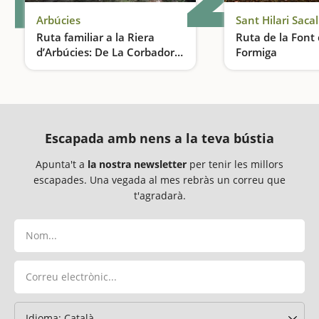
Arbúcies
Sant Hilari Saca
Ruta familiar a la Riera
Ruta de la Font 
d’Arbúcies: De La Corbadora
Formiga
al Molí de les Pipes
Una aventura entre boscos, rieres i llegendes del Montseny
Escapada amb nens a la teva bústia
Apunta't a
la nostra newsletter
per tenir les millors
escapades. Una vegada al mes rebràs un correu que
t'agradarà.