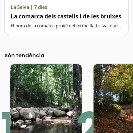
La Selva | 7 dies
La comarca dels castells i de les bruixes
El nom de la comarca prové del terme llatí silva, que
serveix per designar un bosc, ja que la major part
d'aquesta comarca, on hi trobem el Massís de les
Guilleries i també el Parc Natural del Montseny, està…
Són tendència
1
2