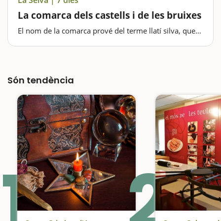
La comarca dels castells i de les bruixes
El nom de la comarca prové del terme llatí silva, que
serveix per designar un bosc, ja que la major part
d'aquesta comarca, on hi trobem el Massís de les
Guilleries i també el Parc Natural del Montseny, està…
Són tendència
1
2