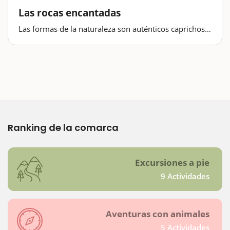
Las rocas encantadas
Las formas de la naturaleza son auténticos caprichos
que tenemos la gran suerte de encontrar en el Bosque
de las Rocas Encantadas, un lugar situado en el
término de Sant Feliu de Pallerols, en la Garrotxa.
Cualquier época del año…
Ranking de la comarca
Excursiones a pie
9 Actividades
Aventuras con animales
5 Actividades