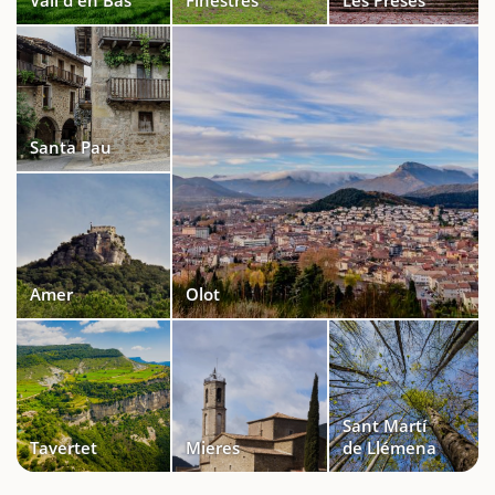
Santa Pau
Amer
Olot
Sant Martí
Tavertet
Mieres
de Llémena