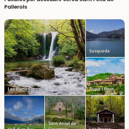
Pallerols
Susqueda
Les Planes
Rupit i Pruit
Sant Aniol de
Vall d'en Bas
Finestres
Les Preses