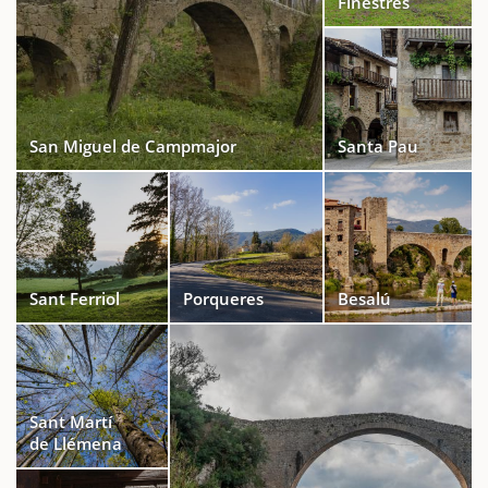
Finestres
San Miguel de Campmajor
Santa Pau
Sant Ferriol
Porqueres
Besalú
Sant Martí
de Llémena