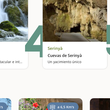
4
Serinyà
Cuevas de Serinyà
Una cascada espectacular e intermitente
Un yacimiento único
's
a 6,5 Km's