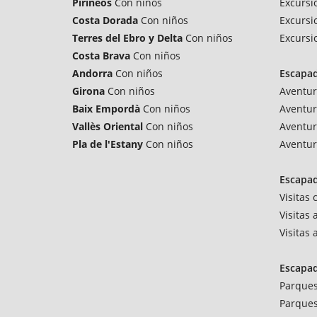
Pirineos
Con niños
Excursi
Costa Dorada
Con niños
Excursi
Terres del Ebro y Delta
Con niños
Excursi
Costa Brava
Con niños
Andorra
Con niños
Escapa
Girona
Con niños
Aventur
Baix Empordà
Con niños
Aventur
Vallès Oriental
Con niños
Aventur
Pla de l'Estany
Con niños
Aventur
Escapad
Visitas
Visitas 
Visitas
Escapa
Parques
Parques