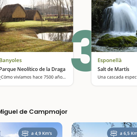
3
Banyoles
Esponellà
Parque Neolítico de la Draga
Salt de Martís
¿Cómo vivíamos hace 7500 años? Esta visita nos permite entrar a diferentes cabañas
 Miguel de Campmajor
a 4,9 Km's
a 6,5 Km