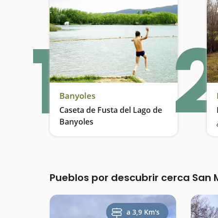
1
2
Banyoles
Caseta de Fusta del Lago de
Banyoles
El baño más popular
Pueblos por descubrir cerca San
a 3,9 Km's