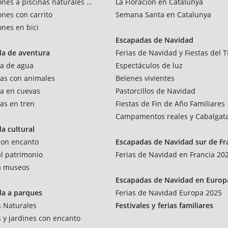
ones a piscinas naturales y rios
La Floración en Catalunya
ones con carrito
Semana Santa en Catalunya
ones en bici
Escapadas de Navidad
da de aventura
Ferias de Navidad y Fiestas del T
a de agua
Espectáculos de luz
as con animales
Belenes vivientes
a en cuevas
Pastorcillos de Navidad
as en tren
Fiestas de Fin de Año Familiares
Campamentos reales y Cabalgat
a cultural
 con encanto
Escapadas de Navidad sur de Fr
al patrimonio
Ferias de Navidad en Francia 20
 a museos
Escapadas de Navidad en Europ
da a parques
Ferias de Navidad Europa 2025
 Naturales
Festivales y ferias familiares
 y jardines con encanto