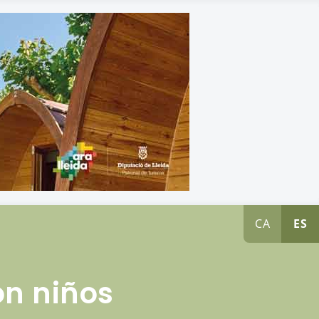
CA
ES
n niños