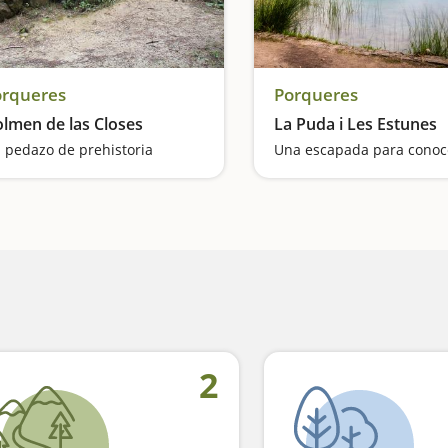
orqueres
Porqueres
lmen de las Closes
La Puda i Les Estunes
 pedazo de prehistoria
2