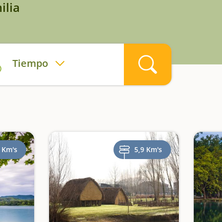
ilia
Tiempo
 Km's
5,9 Km's