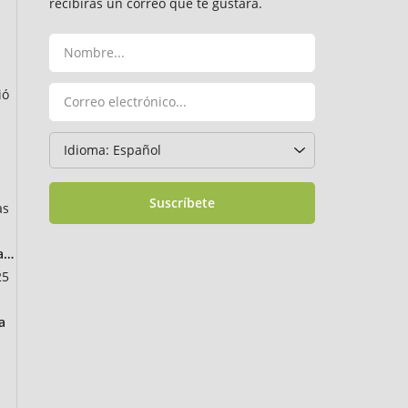
recibirás un correo que te gustará.
ió
Suscríbete
as
ancia
25
a