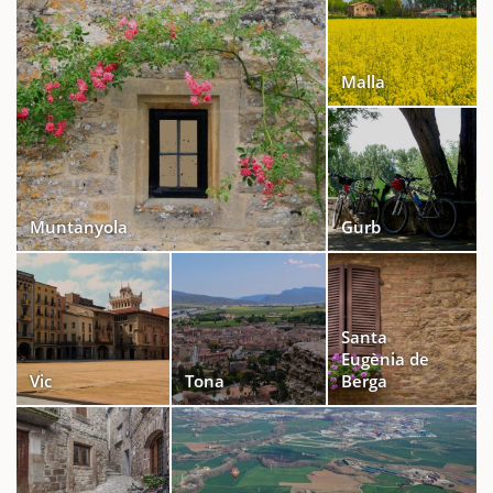
Malla
Muntanyola
Gurb
Santa
Eugènia de
Vic
Tona
Berga