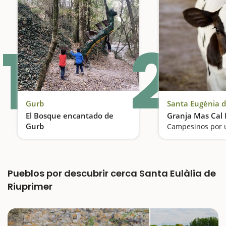
1
2
Gurb
Santa Eugènia 
El Bosque encantado de
Granja Mas Cal 
Gurb
Campesinos por 
Una excursión fantástica para hacer con niños con sorpresas en los árboles
Pueblos por descubrir cerca Santa Eulàlia de
Riuprimer