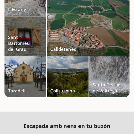
L'Estany
Sant
Bartomeu
del Grau
Calldetenes
Santa Cecília
Taradell
Collsuspina
de Voltregà
Escapada amb nens en tu buzón