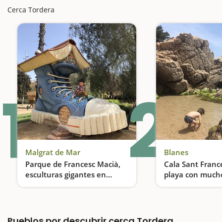
Cerca Tordera
1
2
Malgrat de Mar
Blanes
Parque de Francesc Macià,
Cala Sant Franc
esculturas gigantes en
playa con mucho
Malgrat de Mar
Un parque donde todo es gigante
Pueblos por descubrir cerca Tordera