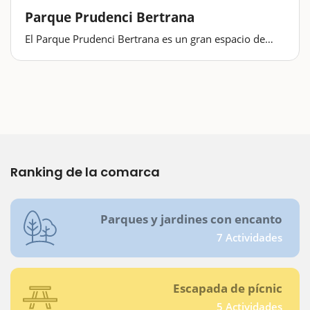
Parque Prudenci Bertrana
El Parque Prudenci Bertrana es un gran espacio de
ocio donde poder pasear, jugar o ir en bicicleta. Los
más pequeños disponen de una zona infantil y una
zona deportiva. También encontraréis un espacio de
barbacoas y de pícnic…
Ranking de la comarca
Parques y jardines con encanto
7 Actividades
Escapada de pícnic
5 Actividades