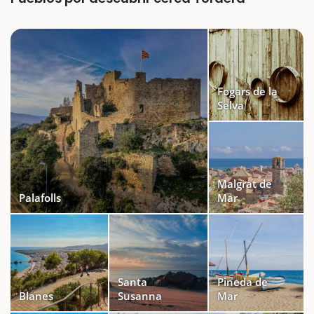
Fogars de la
Selva
Malgrat de
Palafolls
Mar
Santa
Pineda de
Blanes
Susanna
Mar