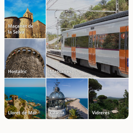
Maçanet de
la Selva
Hostalric
Massanes
Lloret de Mar
Calella
Vidreres