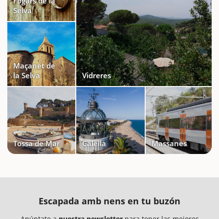
Fogars de la
Selva
Maçanet de
la Selva
Vidreres
Tossa de Mar
Calella
Massanes
Escapada amb nens en tu buzón
Apúntate a
nuestra newsletter
para tener las mejores