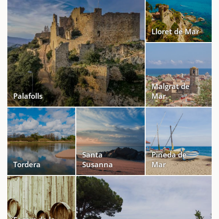
Lloret de Mar
Malgrat de
Palafolls
Mar
Santa
Pineda de
Tordera
Susanna
Mar