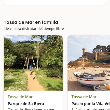
En Tossa de Mar encontramos el único ejemplo de
población medieval fortificada que todavía existe en la
costa catalana; más en concreto en la Costa Brava, y
Tossa de Mar en familia
por este motivo, un paseo por la Villa Vieja es un plan
muy acertado…
Ideas para disfrutar del tiempo libre
Tossa de Mar
Tossa de Mar
Parque de Sa Riera
Paseo por la Vila Ve
Cóctel de diversiones en medio de la naturaleza