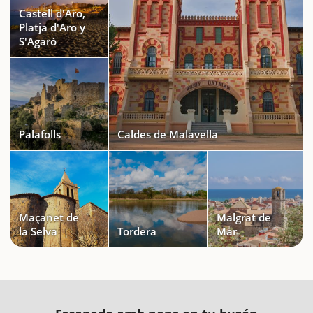
Castell d'Aro,
Platja d'Aro y
S'Agaró
Palafolls
Caldes de Malavella
Maçanet de
Malgrat de
la Selva
Tordera
Mar