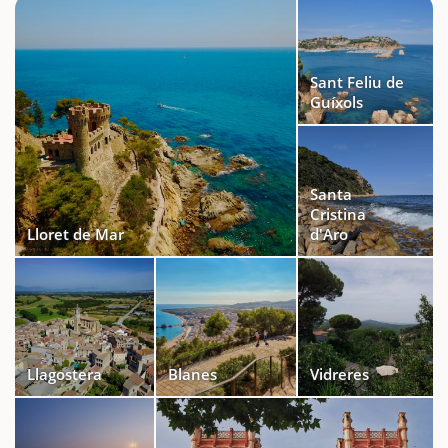
Sant Feliu de
Guíxols
Santa
Cristina
Lloret de Mar
d'Aro
Llagostera
Blanes
Vidreres