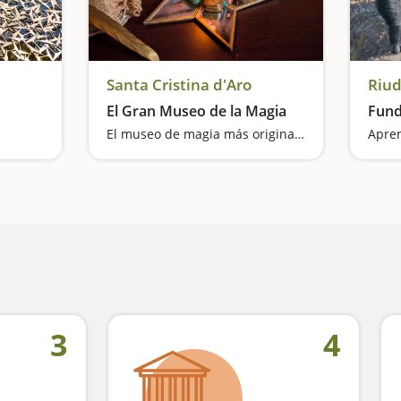
Santa Cristina d'Aro
Riud
El Gran Museo de la Magia
Fund
El museo de magia más original del mundo
3
4