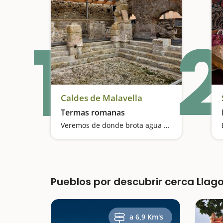
1
2
Caldes de Malavella
Termas romanas
Veremos de donde brota agua curativa desde la época de los romanos
Pueblos por descubrir cerca Llag
a 6,9 Km's