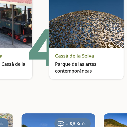
4
va
Cassà de la Selva
 Cassà de la
Parque de las artes
contemporáneas
ria
Un parque hecho arte
's
a 8,5 Km's