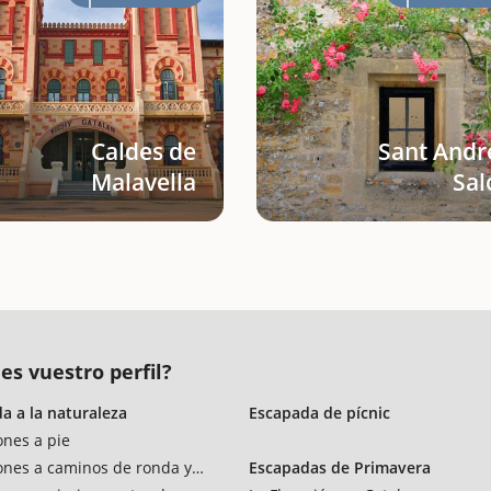
Caldes de
Sant Andr
Malavella
Sal
es vuestro perfil?
a a la naturaleza
Escapada de pícnic
ones a pie
ones a caminos de ronda y vías verdes
Escapadas de Primavera