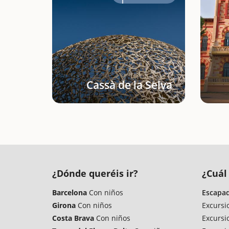
Cassà de la Selva
¿Dónde queréis ir?
¿Cuál 
Barcelona
Con niños
Escapad
Girona
Con niños
Excursi
Costa Brava
Con niños
Excursi