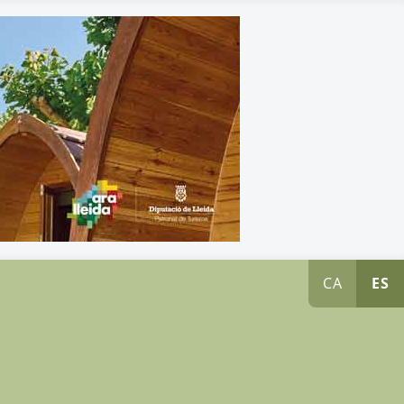
CA
ES