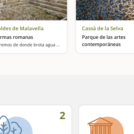
ldes de Malavella
Cassà de la Selva
rmas romanas
Parque de las artes
contemporáneas
Veremos de donde brota agua curativa desde la época de los romanos
Un parque hecho arte
2