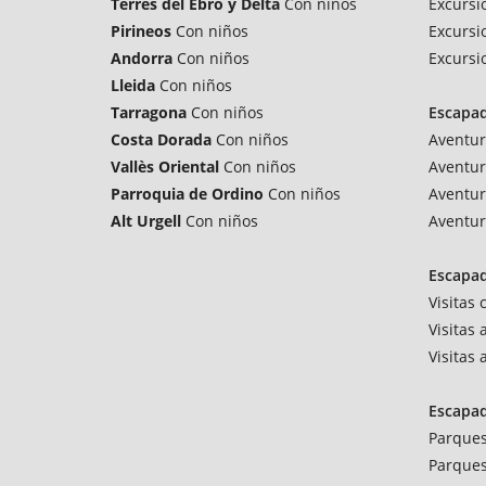
Terres del Ebro y Delta
Con niños
Excursi
Pirineos
Con niños
Excursi
Andorra
Con niños
Excursi
Lleida
Con niños
Tarragona
Con niños
Escapa
Costa Dorada
Con niños
Aventur
Vallès Oriental
Con niños
Aventur
Parroquia de Ordino
Con niños
Aventur
Alt Urgell
Con niños
Aventur
Escapad
Visitas
Visitas 
Visitas
Escapa
Parques
Parques