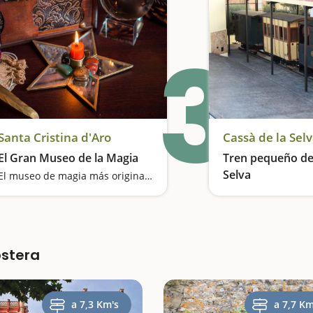
3
Santa Cristina d'Aro
Cassà de la Sel
El Gran Museo de la Magia
Tren pequeño de
Selva
El museo de magia más original del mundo
El tren de la memo
ostera
a 7,3 Km's
a 7,7 Km