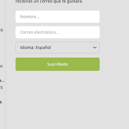
recibirás un correo que te gustará.
ió
Suscríbete
as
ancia
25
a