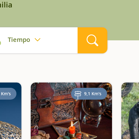
ilia
Tiempo
 Km's
9,1 Km's