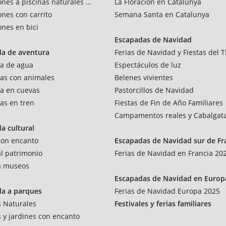
ones a piscinas naturales y rios
La Floración en Catalunya
ones con carrito
Semana Santa en Catalunya
ones en bici
Escapadas de Navidad
da de aventura
Ferias de Navidad y Fiestas del T
a de agua
Espectáculos de luz
as con animales
Belenes vivientes
a en cuevas
Pastorcillos de Navidad
as en tren
Fiestas de Fin de Año Familiares
Campamentos reales y Cabalgat
a cultural
 con encanto
Escapadas de Navidad sur de Fr
al patrimonio
Ferias de Navidad en Francia 20
 a museos
Escapadas de Navidad en Europ
da a parques
Ferias de Navidad Europa 2025
 Naturales
Festivales y ferias familiares
 y jardines con encanto