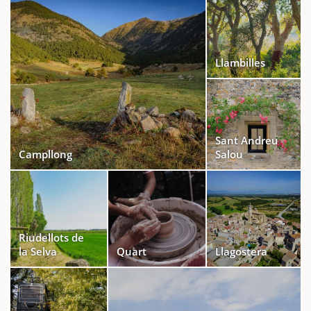
Llambilles
Sant Andreu
Campllong
Salou
Riudellots de
la Selva
Quart
Llagostera