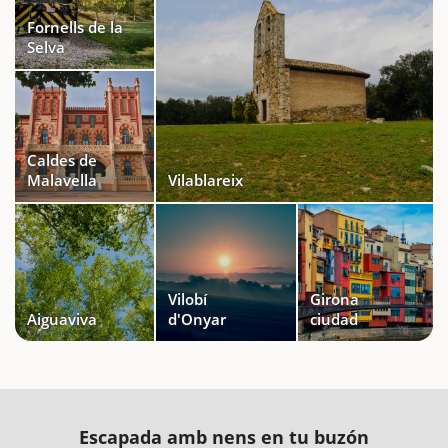
Fornells de la
Selva
Caldes de
Malavella
Vilablareix
Vilobí
Girona
Aiguaviva
d'Onyar
ciudad
Escapada amb nens en tu buzón