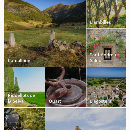
Llambilles
Sant Andreu
Campllong
Salou
Riudellots de
la Selva
Quart
Llagostera