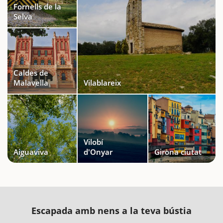
Fornells de la
Selva
Caldes de
Malavella
Vilablareix
Vilobí
Aiguaviva
d'Onyar
Girona ciutat
Escapada amb nens a la teva bústia