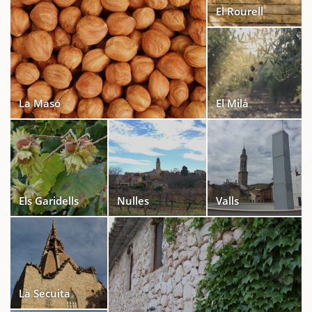
El Rourell
La Masó
El Milà
Els Garidells
Nulles
Valls
La Secuita