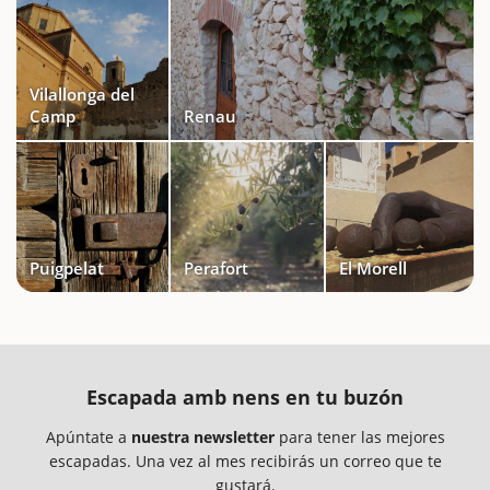
Vilallonga del
Camp
Renau
Puigpelat
Perafort
El Morell
Escapada amb nens en tu buzón
Apúntate a
nuestra newsletter
para tener las mejores
escapadas. Una vez al mes recibirás un correo que te
gustará.