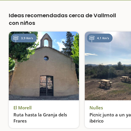
Ideas recomendadas cerca de Vallmoll
con niños
3,9 Km's
4,1 Km's
El Morell
Nulles
Ruta hasta la Granja dels
Picnic junto a un y
Frares
ibérico
Entre avellanos e infraestructuras