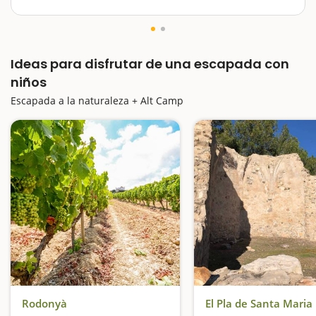
Hacer una escapada a una piscina natural siempre es
un buen plan para hacer con niños. Solo hay que
asegurarse de que estén llenas de agua. En Alt Camp
Ideas para disfrutar de una escapada con
encontraremos algunas de las pozas más conocidas
de Tarragona, como son:…
niños
Escapada a la naturaleza + Alt Camp
Rodonyà
El Pla de Santa Maria