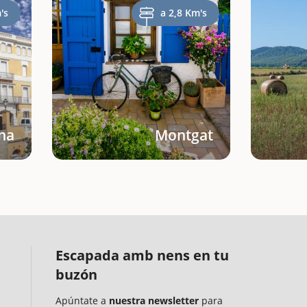
's
a 2,8 Km's
na
Montgat
Escapada amb nens en tu
buzón
Apúntate a
nuestra newsletter
para