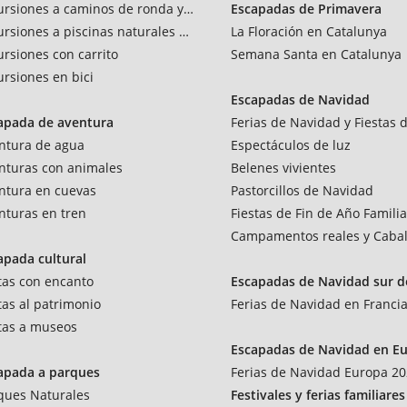
ursiones a caminos de ronda y vías verdes
Escapadas de Primavera
ursiones a piscinas naturales y rios
La Floración en Catalunya
ursiones con carrito
Semana Santa en Catalunya
ursiones en bici
Escapadas de Navidad
apada de aventura
Ferias de Navidad y Fiestas d
ntura de agua
Espectáculos de luz
nturas con animales
Belenes vivientes
ntura en cuevas
Pastorcillos de Navidad
nturas en tren
Fiestas de Fin de Año Famili
Campamentos reales y Cabal
apada cultural
itas con encanto
Escapadas de Navidad sur d
itas al patrimonio
Ferias de Navidad en Franci
itas a museos
Escapadas de Navidad en E
apada a parques
Ferias de Navidad Europa 2
ques Naturales
Festivales y ferias familiares