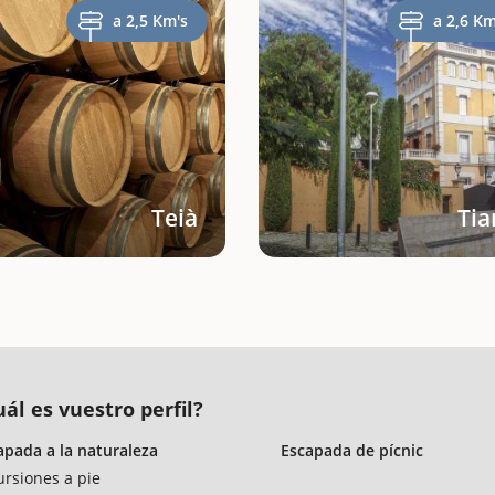
a 2,5 Km's
a 2,6 Km
Teià
Tia
uál es vuestro perfil?
apada a la naturaleza
Escapada de pícnic
ursiones a pie