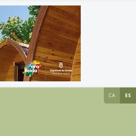
CA
ES