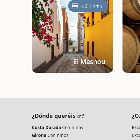
a 2,1 Km's
El Masnou
¿Dónde queréis ir?
¿C
Costa Dorada
Con niños
Esc
Girona
Con niños
Exc