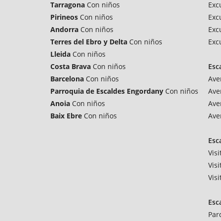
Tarragona
Con niños
Exc
Pirineos
Con niños
Exc
Andorra
Con niños
Exc
Terres del Ebro y Delta
Con niños
Exc
Lleida
Con niños
Costa Brava
Con niños
Esc
Barcelona
Con niños
Ave
Parroquia de Escaldes Engordany
Con niños
Ave
Anoia
Con niños
Ave
Baix Ebre
Con niños
Ave
Esc
Vis
Vis
Vis
Esc
Par