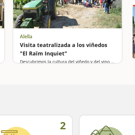
Alella
Visita teatralizada a los viñedos
"El Raïm Inquiet"
Descubrimos la cultura del viñedo y del vino de la mano de un personaje muy divertido
2