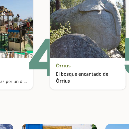
4
Òrrius
El bosque encantado de
Òrrius
Atracciones acuáticas por un día caluroso
Una excursión para manejar la imaginación