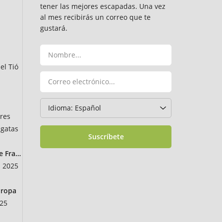
tener las mejores escapadas. Una vez
al mes recibirás un correo que te
gustará.
el Tió
ares
gatas
Suscríbete
e Francia
a 2025
uropa
025