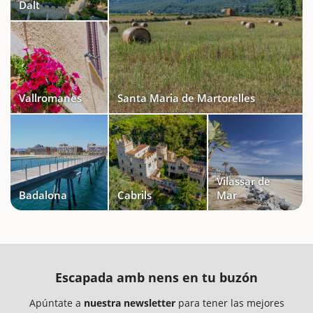
Dalt
Vallromanes
Santa Maria de Martorelles
Vilassar de
Badalona
Cabrils
Mar
Escapada amb nens en tu buzón
Apúntate a
nuestra newsletter
para tener las mejores