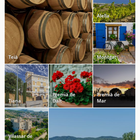
Alella
Teià
Montgat
Premià de
Premià de
Tiana
Dalt
Mar
Vilassar de