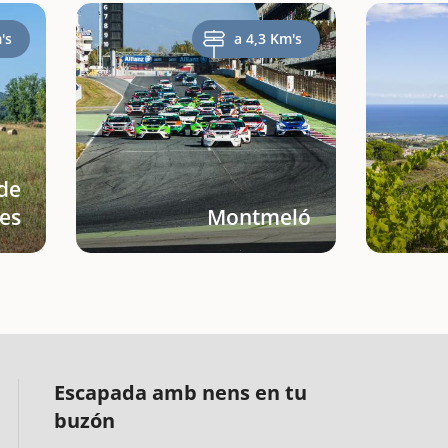
's
a 4,3 Km's
de
es
Montmeló
Escapada amb nens en tu
buzón