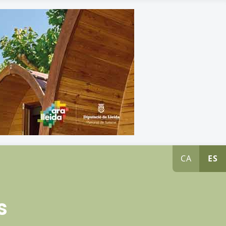
CA
ES
s