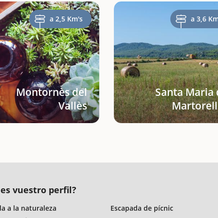
a 2,5 Km's
a 3,6 Km
Montornès del
Santa Maria 
Vallès
Martorell
es vuestro perfil?
a a la naturaleza
Escapada de pícnic