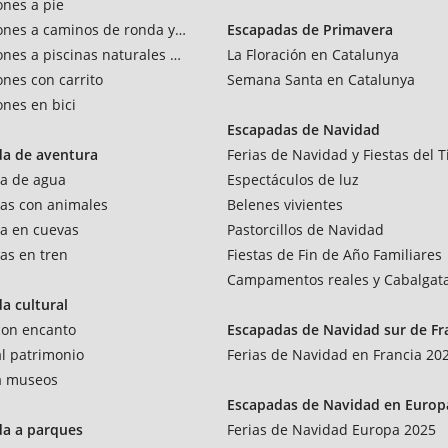
ones a pie
ones a caminos de ronda y vías verdes
Escapadas de Primavera
ones a piscinas naturales y rios
La Floración en Catalunya
ones con carrito
Semana Santa en Catalunya
ones en bici
Escapadas de Navidad
da de aventura
Ferias de Navidad y Fiestas del T
a de agua
Espectáculos de luz
as con animales
Belenes vivientes
a en cuevas
Pastorcillos de Navidad
as en tren
Fiestas de Fin de Año Familiares
Campamentos reales y Cabalgat
a cultural
 con encanto
Escapadas de Navidad sur de Fr
al patrimonio
Ferias de Navidad en Francia 20
 a museos
Escapadas de Navidad en Europ
da a parques
Ferias de Navidad Europa 2025