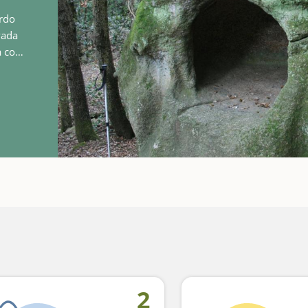
erdo
vada
2