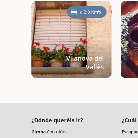
a 2,0 Km's
Vilanova del
Vallès
¿Dónde queréis ir?
¿Cuál 
Girona
Con niños
Escapad