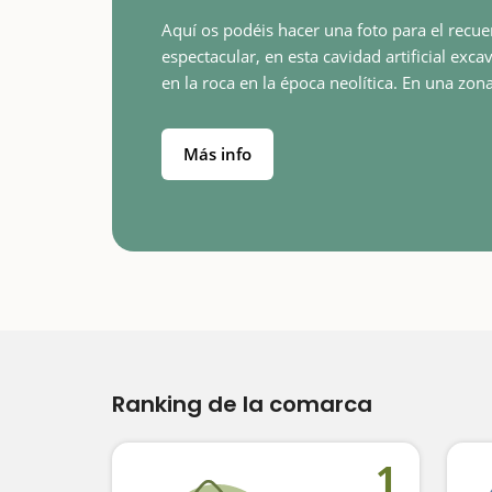
Aquí os podéis hacer una foto para el recu
espectacular, en esta cavidad artificial exca
en la roca en la época neolítica. En una zona con
muchas piedras megalíticas, nos
sorprende especialmente…
Más info
Ranking de la comarca
1