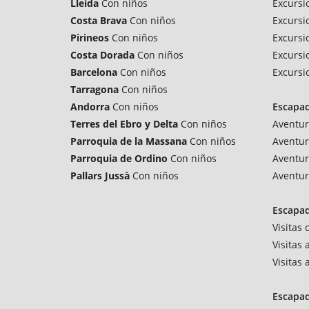
Lleida
Con niños
Excursi
Costa Brava
Con niños
Excursi
Pirineos
Con niños
Excursi
Costa Dorada
Con niños
Excursi
Barcelona
Con niños
Excursi
Tarragona
Con niños
Andorra
Con niños
Escapa
Terres del Ebro y Delta
Con niños
Aventur
Parroquia de la Massana
Con niños
Aventur
Parroquia de Ordino
Con niños
Aventur
Pallars Jussà
Con niños
Aventur
Escapad
Visitas
Visitas 
Visitas
Escapa