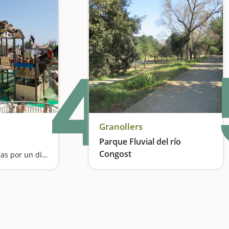
4
Granollers
Parque Fluvial del río
Congost
Atracciones acuáticas por un día caluroso
El pulmón de Granollers, la capital del Vallès Oriental