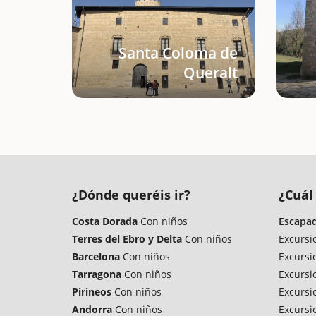
Santa Coloma de
Queralt
¿Dónde queréis ir?
¿Cuál 
Costa Dorada
Con niños
Escapad
Terres del Ebro y Delta
Con niños
Excursi
Barcelona
Con niños
Excursi
Tarragona
Con niños
Excursi
Pirineos
Con niños
Excursi
Andorra
Con niños
Excursi