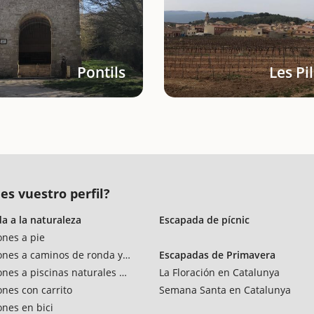
Pontils
Les Pi
es vuestro perfil?
a a la naturaleza
Escapada de pícnic
ones a pie
ones a caminos de ronda y vías verdes
Escapadas de Primavera
ones a piscinas naturales y rios
La Floración en Catalunya
ones con carrito
Semana Santa en Catalunya
ones en bici