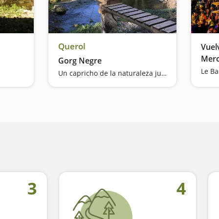
Querol
Vuel
Merc
Gorg Negre
Barc
Un capricho de la naturaleza junto al Gaià
Una excursión con magníficas vistas
3
4