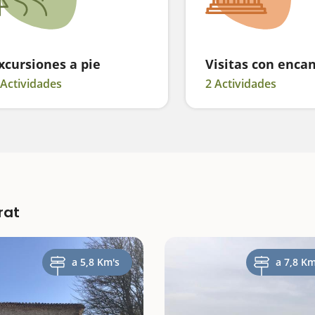
xcursiones a pie
Visitas con enca
 Actividades
2 Actividades
rat
a 5,8 Km's
a 7,8 Km