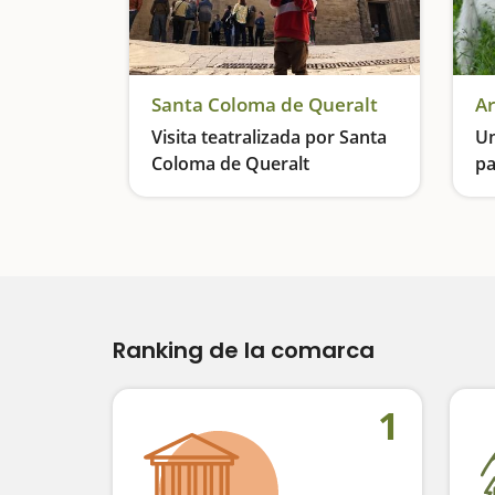
Santa Coloma de Queralt
Ar
Visita teatralizada por Santa
Un
Coloma de Queralt
pa
Revivimos la historia de Santa Coloma de la mano de personajes históricos
La
Ranking de la comarca
1