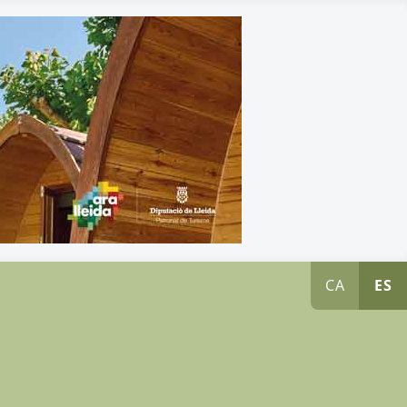
CA
ES