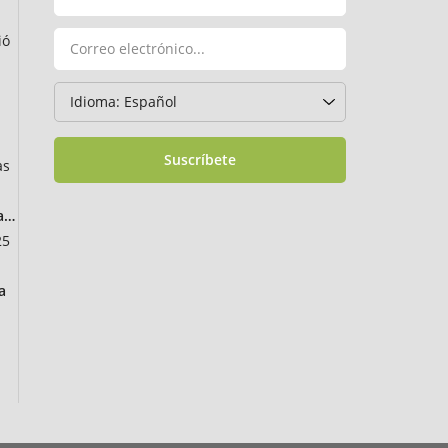
ió
Suscríbete
as
ancia
25
a