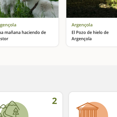
gençola
Argençola
a mañana haciendo de
El Pozo de hielo de
stor
Argençola
s cabras mandan
2