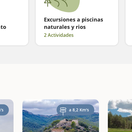
Excursiones a piscinas
nto
naturales y rios
2 Actividades
's
a 8,2 Km's