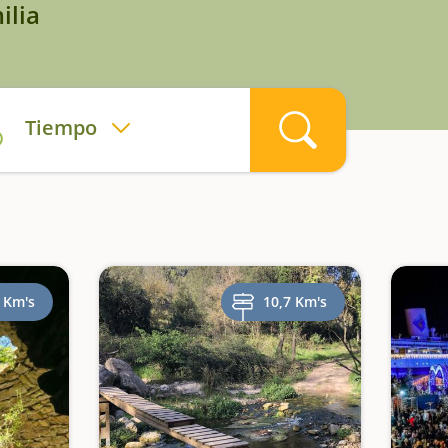
ilia
Tiempo
 Km's
10,7 Km's