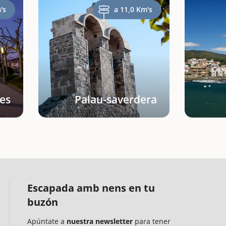
's
a 11,0 Km's
es
Palau-saverdera
Escapada amb nens en tu
buzón
Apúntate a
nuestra newsletter
para tener