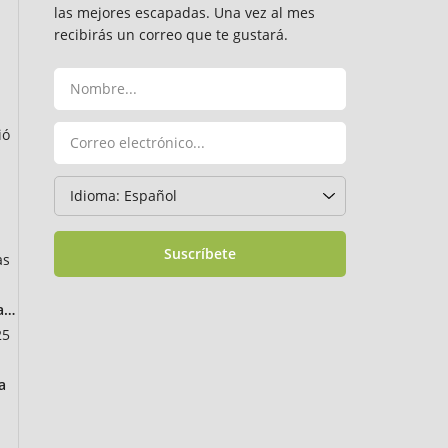
las mejores escapadas. Una vez al mes
recibirás un correo que te gustará.
ió
Suscríbete
as
ancia
25
a