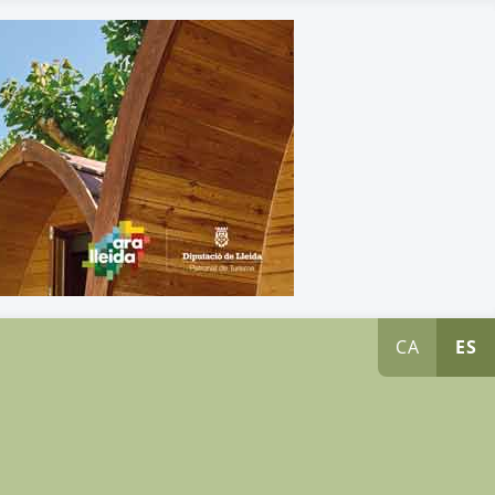
CA
ES