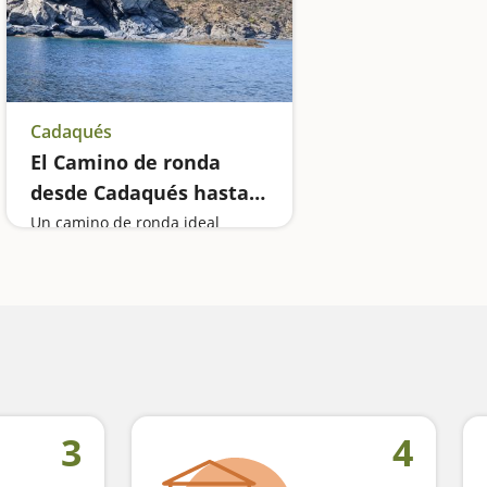
Cadaqués
El Camino de ronda
desde Cadaqués hasta
el Faro de Cala Nans
Un camino de ronda ideal
3
4