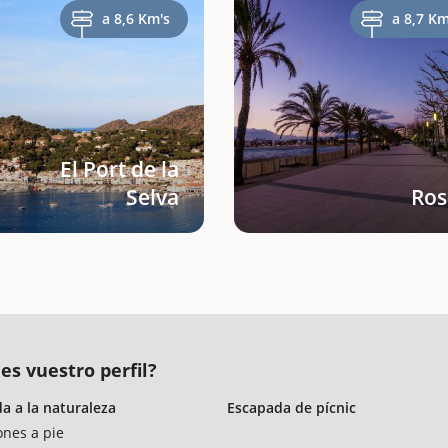
a 8,6 Km's
a 8,7 Km
El Port de la
Selva
Ros
es vuestro perfil?
a a la naturaleza
Escapada de pícnic
ones a pie