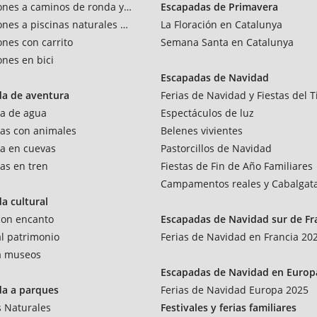
ones a caminos de ronda y vías verdes
Escapadas de Primavera
ones a piscinas naturales y rios
La Floración en Catalunya
ones con carrito
Semana Santa en Catalunya
ones en bici
Escapadas de Navidad
da de aventura
Ferias de Navidad y Fiestas del T
a de agua
Espectáculos de luz
as con animales
Belenes vivientes
a en cuevas
Pastorcillos de Navidad
as en tren
Fiestas de Fin de Año Familiares
Campamentos reales y Cabalgat
a cultural
 con encanto
Escapadas de Navidad sur de Fr
al patrimonio
Ferias de Navidad en Francia 20
 a museos
Escapadas de Navidad en Europ
da a parques
Ferias de Navidad Europa 2025
 Naturales
Festivales y ferias familiares