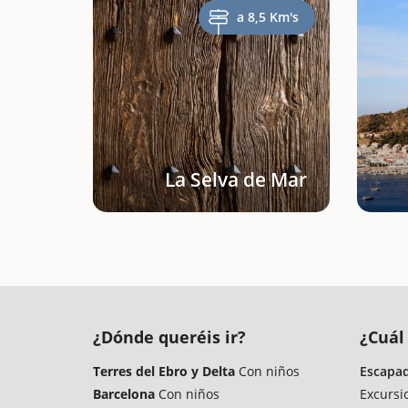
a 8,5 Km's
La Selva de Mar
¿Dónde queréis ir?
¿Cuál 
Terres del Ebro y Delta
Con niños
Escapad
Barcelona
Con niños
Excursi