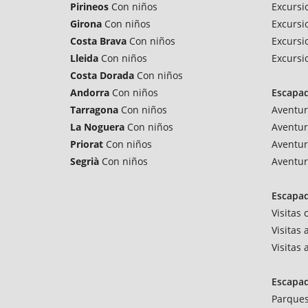
Pirineos
Con niños
Excursi
Girona
Con niños
Excursi
Costa Brava
Con niños
Excursi
Lleida
Con niños
Excursi
Costa Dorada
Con niños
Andorra
Con niños
Escapa
Tarragona
Con niños
Aventur
La Noguera
Con niños
Aventur
Priorat
Con niños
Aventur
Segrià
Con niños
Aventur
Escapad
Visitas
Visitas 
Visitas
Escapa
Parques