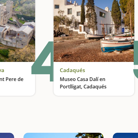
4
va
Cadaqués
nt Pere de
Museo Casa Dalí en
Portlligat, Cadaqués
Patrimonio en un marco espectacular
Donde vive el surrealismo