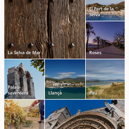
El Port de la
Selva
La Selva de Mar
Roses
Palau-
saverdera
Llançà
Pau