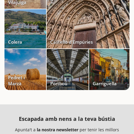
Vilajuïga
Colera
Castelló d'Empúries
Pedret i
Marzà
Portbou
Garriguella
Escapada amb nens a la teva bústia
Apunta't a
la nostra newsletter
per tenir les millors