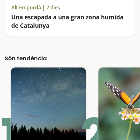
Alt Empordà | 2 dies
Una escapada a una gran zona humida
de Catalunya
A l'Alt Empordà trobareu tot allò que esteu buscant si
aneu d'escapada amb nens: tranqui·litat i diversió,
mar i muntanya, patrimoni, museus divertits i
Són tendència
realment interessants, àrees naturals
impressionants... No…
1
2