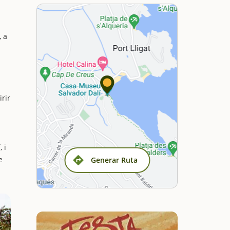
, a
irir
 i
e
Generar Ruta