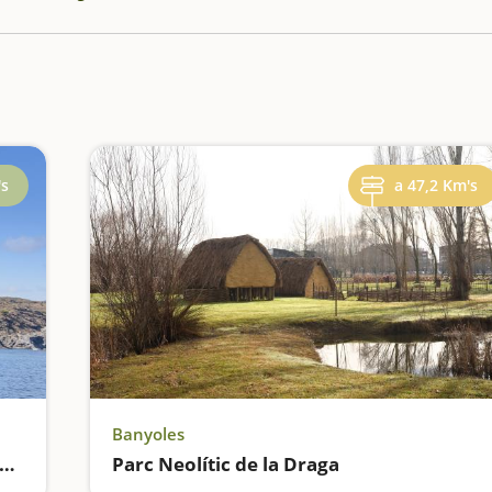
's
a 47,2 Km's
Banyoles
Camí de ronda des de Cadaqués fins al Far de Cala Nans
Parc Neolític de la Draga