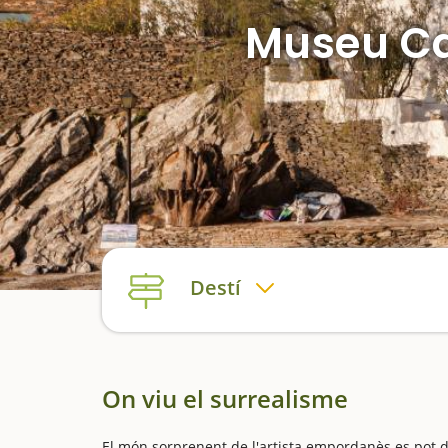
Museu Cas
Destí
On viu el surrealisme
El món sorprenent de l'artista empordanès es pot des