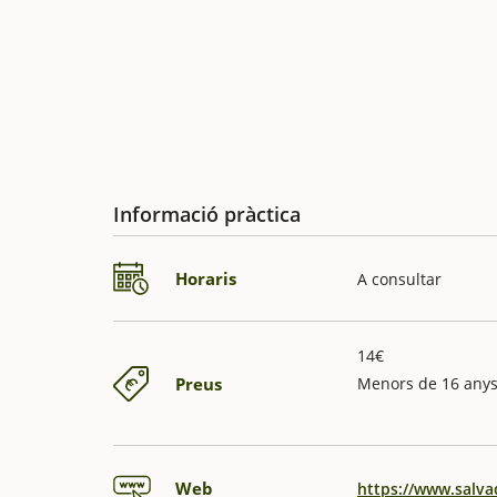
Informació pràctica
Horaris
A consultar
14€
Preus
Menors de 16 anys
Web
https://www.salva