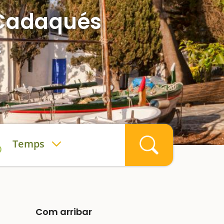
, Cadaqués
s
Temps
Com arribar