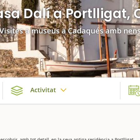
a Dalí a Portlligat
Visites a museus a Cadaqués amb nen
Activitat
cobrir, amb tot detall, en la seva antiga residència a Portlligat.