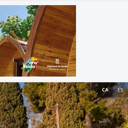
CA
ES