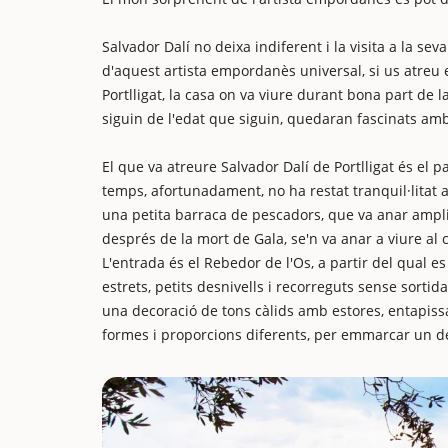
Salvador Dalí no deixa indiferent i la visita a la s
d'aquest artista empordanès universal, si us atreu e
Portlligat, la casa on va viure durant bona part de 
siguin de l'edat que siguin, quedaran fascinats amb 
El que va atreure Salvador Dalí de Portlligat és el p
temps, afortunadament, no ha restat tranquil·litat a
una petita barraca de pescadors, que va anar amplian
després de la mort de Gala, se'n va anar a viure al ca
L'entrada és el Rebedor de l'Os, a partir del qual 
estrets, petits desnivells i recorreguts sense sortida
una decoració de tons càlids amb estores, entapissa
formes i proporcions diferents, per emmarcar un dels