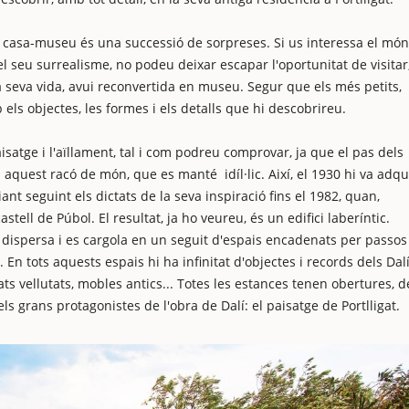
eva casa-museu és una successió de sorpreses. Si us interessa el món
l seu surrealisme, no podeu deixar escapar l'oportunitat de visitar
la seva vida, avui reconvertida en museu. Segur que els més petits,
els objectes, les formes i els detalls que hi descobrireu.
aisatge i l'aïllament, tal i com podreu comprovar, ja que el pas dels
 aquest racó de món, que es manté idíl·lic. Així, el 1930 hi va adqu
t seguint els dictats de la seva inspiració fins el 1982, quan,
stell de Púbol. El resultat, ja ho veureu, és un edifici laberíntic.
es dispersa i es cargola en un seguit d'espais encadenats per passos
. En tots aquests espais hi ha infinitat d'objectes i records dels Dalí,
ts vellutats, mobles antics... Totes les estances tenen obertures, d
 grans protagonistes de l'obra de Dalí: el paisatge de Portlligat.