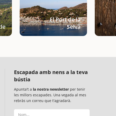
El Port de la
le
Selva
Escapada amb nens a la teva
bústia
Apunta't a
la nostra newsletter
per tenir
les millors escapades. Una vegada al mes
rebràs un correu que t'agradarà.