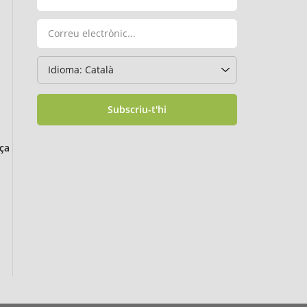
Subscriu-t'hi
ça