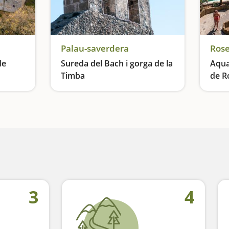
Palau-saverdera
Ros
de
Sureda del Bach i gorga de la
Aqua
Timba
de R
Patrimoni en un marc espectacular
Molta varietat en poca estona
Un oa
3
4