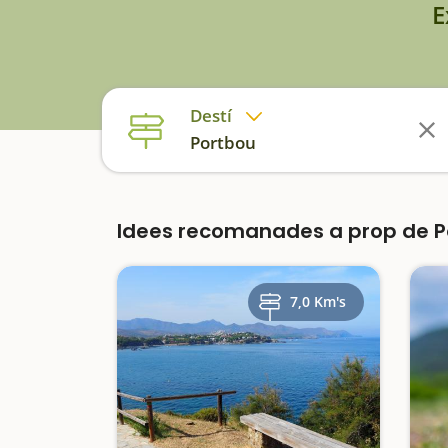
E
Destí
Portbou
Idees recomanades a prop de 
7,0 Km's