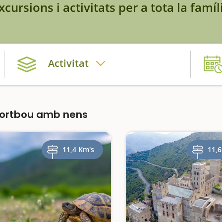
xcursions i activitats per a tota la famíl
Activitat
Portbou amb nens
11,4 Km's
11,6