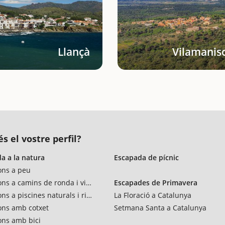
Llançà
Vilamanisc
s el vostre perfil?
a a la natura
Escapada de pícnic
ons a peu
ons a camins de ronda i vies verdes
Escapades de Primavera
ns a piscines naturals i rius
La Floració a Catalunya
ons amb cotxet
Setmana Santa a Catalunya
ons amb bici