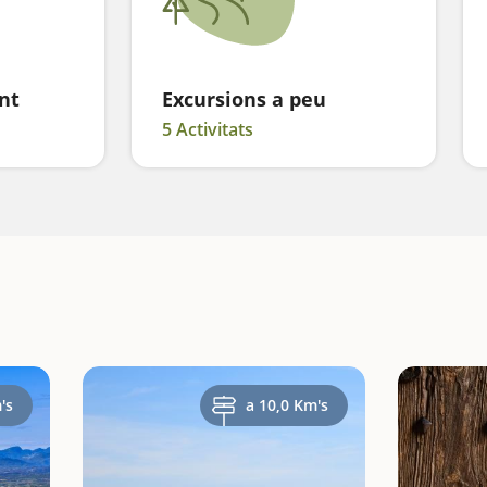
nt
Excursions a peu
5 Activitats
's
a 10,0 Km's