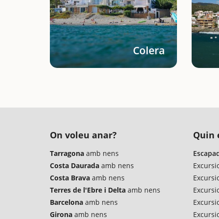
Colera
On voleu anar?
Quin é
Tarragona
amb nens
Escapad
Costa Daurada
amb nens
Excursi
Costa Brava
amb nens
Excursi
Terres de l'Ebre i Delta
amb nens
Excursio
Barcelona
amb nens
Excursi
Girona
amb nens
Excursi