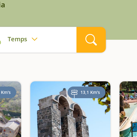
ia
Temps
 Km's
13,1 Km's