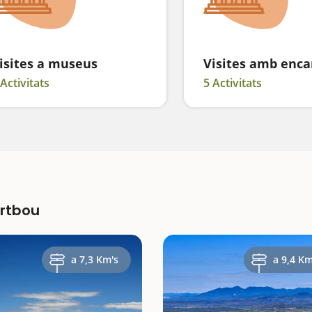
isites a museus
Visites amb enca
 Activitats
5 Activitats
ortbou
a 7,3 Km's
a 9,4 Km