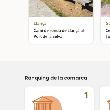
Llançà
Ga
Camí de ronda de Llançà al
Ce
Port de la Selva
To
Via verda, blava i blanca
Re
Rànquing de la comarca
1