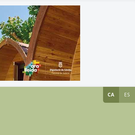
CA
ES