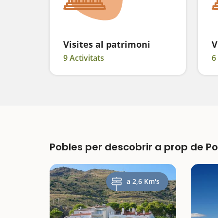
Visites al patrimoni
V
9 Activitats
6
Pobles per descobrir a prop de P
a 2,6 Km's