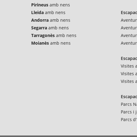
Pirineus
amb nens
Lleida
amb nens
Escapad
Andorra
amb nens
Aventur
Segarra
amb nens
Aventu
Tarragonès
amb nens
Aventur
Moianès
amb nens
Aventur
Escapad
Visites
Visites 
Visites
Escapad
Parcs N
Parcs i
Parcs d