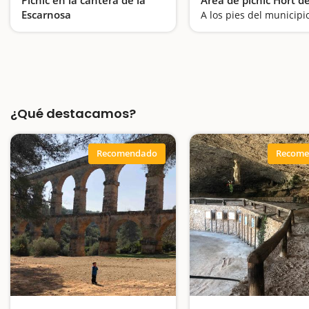
Escarnosa
A los pies del municipi
Un pícnic entre paredes de roca
¿Qué destacamos?
Recomendado
Recome