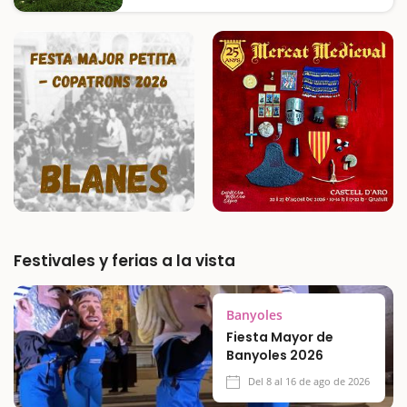
un castillo y la espectacular roca sobre la
cual está asentado y que, conjuntamente,
recuerdan a un barco.No hace falta volar
mucho la imaginación para ver un gran
barco en medio del bosque. Solo tenéis…
Festivales y ferias a la vista
Banyoles
Fiesta Mayor de
Banyoles 2026
Del 8 al 16 de ago de 2026