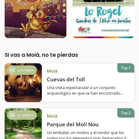
Si vas a Moià, no te pierdas
Top 1
a 4,4 Km's
Moià
Cuevas del Toll
Una visita espectacular a un conjunto
arqueológico en que se han encontrado
restos de animales prehistóricos y que hace
6.000 años ya era habitado de manera
estable.Si os decimos que a las cuevas del
Top 2
Toll se las conoce como el Palacio de la
a 1,0 Km's
Moià
Fauna Cuaternaria,…
Parque del Molí Nou
Un embalse, un molino y el verdor que los
rodea son los elementos más destacados de