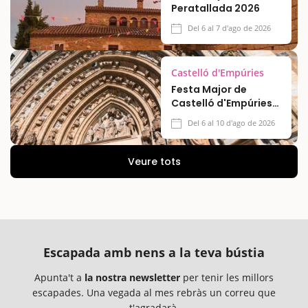
Peratallada 2026
Del 6 al 7 d'ago de 2026
Castelló d'Empúries
Festa Major de
Castelló d'Empúries
2026
Del 6 al 10 d'ago de 2026
Veure tots
Escapada amb nens a la teva bústia
Apunta't a
la nostra newsletter
per tenir les millors
escapades. Una vegada al mes rebràs un correu que
t'agradarà.