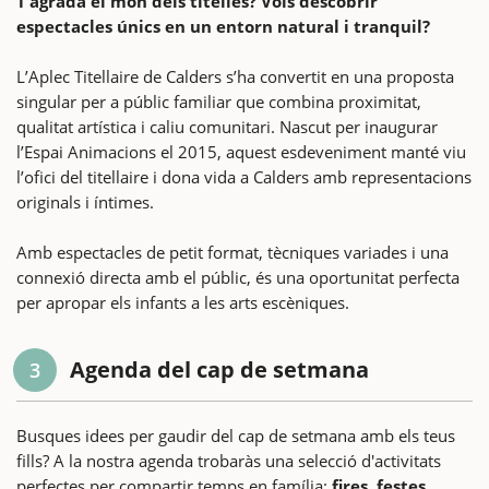
T’agrada el món dels titelles? Vols descobrir
espectacles únics en un entorn natural i tranquil?
L’Aplec Titellaire de Calders s’ha convertit en una proposta
singular per a públic familiar que combina proximitat,
qualitat artística i caliu comunitari. Nascut per inaugurar
l’Espai Animacions el 2015, aquest esdeveniment manté viu
l’ofici del titellaire i dona vida a Calders amb representacions
originals i íntimes.
Amb espectacles de petit format, tècniques variades i una
connexió directa amb el públic, és una oportunitat perfecta
per apropar els infants a les arts escèniques.
Agenda del cap de setmana
3
Busques idees per gaudir del cap de setmana amb els teus
fills? A la nostra agenda trobaràs una selecció d'activitats
perfectes per compartir temps en família:
fires, festes,