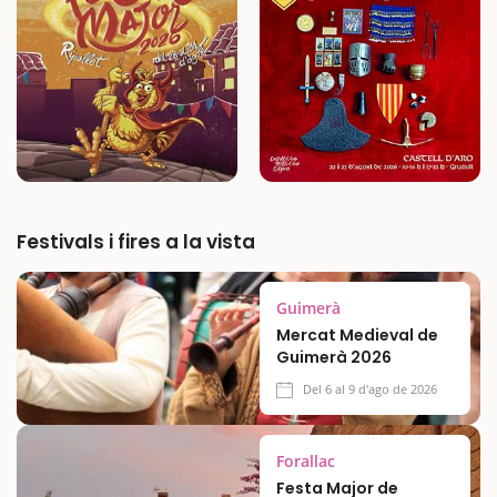
del bosc. Només heu d'acompanyar-nos…
Festivals i fires a la vista
Guimerà
Mercat Medieval de
Guimerà 2026
Del 6 al 9 d'ago de 2026
Forallac
Festa Major de