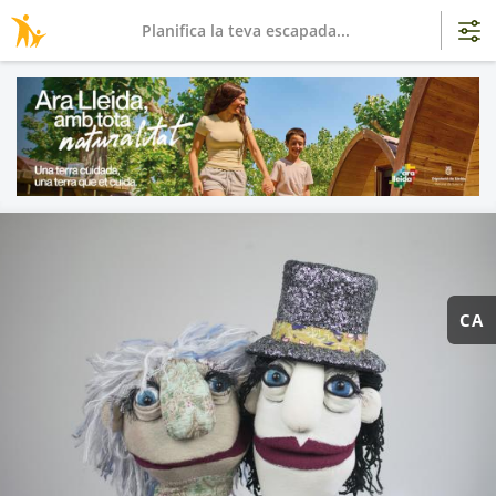
Planifica la teva escapada...
CA