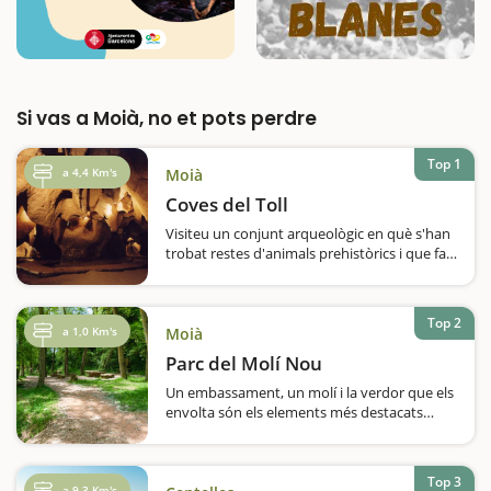
Si vas a Moià, no et pots perdre
Top 1
a 4,4 Km's
Moià
Coves del Toll
Visiteu un conjunt arqueològic en què s'han
trobat restes d'animals prehistòrics i que fa
6.000 anys ja era habitat de manera
estable.Si us diem que a les coves del Toll se
les coneix com el Palau de la Fauna
Top 2
Quaternària, ja us podeu fer una…
a 1,0 Km's
Moià
Parc del Molí Nou
Un embassament, un molí i la verdor que els
envolta són els elements més destacats
d'aquest parc inclòs en el Pla d'Espais
d'Interès Natural. El Molí Nou de Passerell va
ser un dels últims…
Top 3
a 9,3 Km's