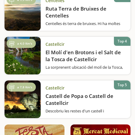
Centelles
Ruta Terra de Bruixes de
Centelles
Centelles és terra de bruixes. Hi ha moltes
llegendes, històries, frases fetes i topònims
en aquesta localitat que fan referència a
aquesta figura popular. Una bona manera
Top 4
a 4,0 Km's
Castellcir
de conèixer la petjada que hi ha deixat és…
El Molí d'en Brotons i el Salt de
la Tosca de Castellcir
La sorprenent ubicació del molí de la Tosca,
entre una cova i un salt d'aigua, és l'atractiu
principal d'aquesta escapada ideal per fer en
família. Us assegurem que l'escapada que us
Top 5
a 7,8 Km's
Castellcir
proposem és ben…
Castell de Popa o Castell de
Castellcir
Descobriu les restes d'un castell i
l'espectacular roca sobre la qual està
assentat i que, conjuntament, recorden un
vaixell.No caldrà que feu volar gaire la
imaginació per veure un gran vaixell al mig