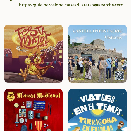
https://guia.barcelona.cat/es/llistat?pg=search&cerca=Trenet+de+nadal&tr=618,619,620&af=code_prop&c=00618*,00619*,00620*&nr=10&code0=0061901023