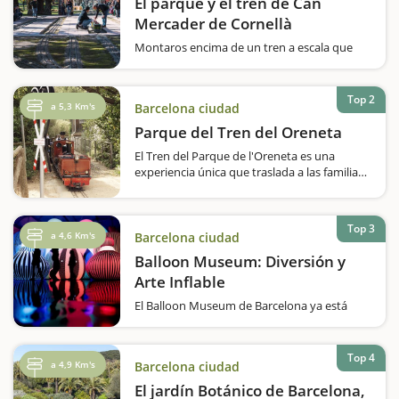
El parque y el tren de Can
Mercader de Cornellà
Montaros encima de un tren a escala que
recorre el Parque de Can Mercader y
pasaréis un rato muy divertido en familia.Os
gustan los trenes? Queréis hacer una vuelta
Top 2
a 5,3 Km's
Barcelona ciudad
en un ferrocarril a escala? El Parque
de Can Mercader, que se inauguró el 1987,…
Parque del Tren del Oreneta
El Tren del Parque de l'Oreneta es una
experiencia única que traslada a las familias
al mundo de los ferrocarriles en miniatura.
Situado en el parque del Castell de l'Oreneta,
en el distrito de Sarrià-Sant Gervasi de
Top 3
Barcelona, este…
a 4,6 Km's
Barcelona ciudad
Balloon Museum: Diversión y
Arte Inflable
El Balloon Museum de Barcelona ya está
abierto.¡Descubre Balloon Museum, una
experiencia única para toda la familia! Este
museo ha sido creado por un equipo de
Top 4
a 4,9 Km's
Barcelona ciudad
curadores especializados en arte
contemporáneo que incorpora…
El jardín Botánico de Barcelona,