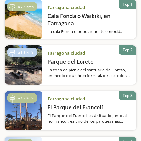
Top 1
a 7,4 Km's
Tarragona ciudad
Cala Fonda o Waikiki, en
Tarragona
La cala Fonda o popularmente conocida
como la Waikiki, en honor, dicen, en las
mejores playas de la isla de Hawai, es sin
duda la más espectacular de Tarragona. Una
Top 2
a 3,8 Km's
Tarragona ciudad
playa paradisiaca en toda regla y que os
proponemos que visitéis y que disfrutéis…
Parque del Loreto
La zona de pícnic del santuario del Loreto,
en medio de un área forestal, ofrece todos
los servicios en un lugar tranquilo y
accesible.Uno de los lugares más tranquilos
y agradables para hacer un pícnic en
Top 3
Tarragona es el Parque del Loreto, junto…
a 1,7 Km's
Tarragona ciudad
El Parque del Francolí
El Parque del Francolí está situado junto al
río Francolí, es uno de los parques más
grandes de Tarragona y el que ofrece más
servicios, por tanto, una parada casi
obligada para disfrutar del tiempo libre sin