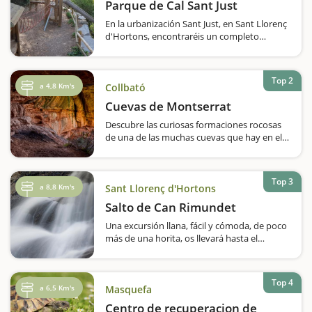
Parque de Cal Sant Just
En la urbanización Sant Just, en Sant Llorenç
d'Hortons, encontraréis un completo
parque infantil, ideal para que los niños se
diviertan y vivan aventuras. Encontraréis,
sobre todo, elementos de madera, como
Top 2
puentes,…
a 4,8 Km's
Collbató
Cuevas de Montserrat
Descubre las curiosas formaciones rocosas
de una de las muchas cuevas que hay en el
interior de Montserrat haciendo un
recorrido de 800 metros. ¿Sabías que
Montserrat, que es una espectacular vista
Top 3
por fuera, también tiene todo…
a 8,8 Km's
Sant Llorenç d'Hortons
Salto de Can Rimundet
Una excursión llana, fácil y cómoda, de poco
más de una horita, os llevará hasta el
espectacular Salto de Can Rimundet. El
recorrido también es atractivo, ya que pasa
por campos de cultivos, viñedos y la…
Top 4
a 6,5 Km's
Masquefa
Centro de recuperacion de