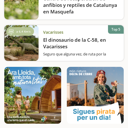
anfibios y reptiles de Catalunya
en Masquefa
El CRARC es un centro que se dedica a la
rehabilitación de fauna silvestre con el
objetivo de devolverla a su hábitat natural,
Top 5
a 6,4 Km's
Vacarisses
promover la investigación científica y la
El dinosaurio de la C-58, en
educación ambiental. El CRAC es el único…
Vacarisses
Seguro que alguna vez, de ruta por la
carretera C-58, en dirección a Manresa,
pasando por el término de Vacarisses, a la
altura del bar de Can Serra, a mano derecha,
os habréis sorprendido al ver un dinosaurio
de hormigón. Pues,…