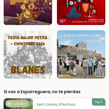
Si vas a Esparreguera, no te pierdas
Top 1
a 9,2 Km's
Sant Llorenç d'Hortons