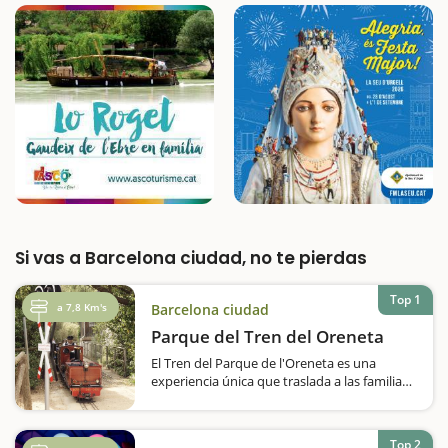
Si vas a Barcelona ciudad, no te pierdas
Top 1
a 7,8 Km's
Barcelona ciudad
Parque del Tren del Oreneta
El Tren del Parque de l'Oreneta es una
experiencia única que traslada a las familias
al mundo de los ferrocarriles en miniatura.
Situado en el parque del Castell de l'Oreneta,
en el distrito de Sarrià-Sant Gervasi de
Top 2