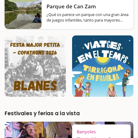
Horta-Guinardó, este jardín histórico
Parque de Can Zam
combina la belleza de un jardín neoclásico
con el…
¿Qué os parece un parque con una gran área
de juegos infantiles, tanto para mayores
como para pequeños; porterías de fútbol,
canastas de baloncesto, pista de
monopatines, tres áreas de picnic, un gran
lago,…
Festivales y ferias a la vista
Banyoles