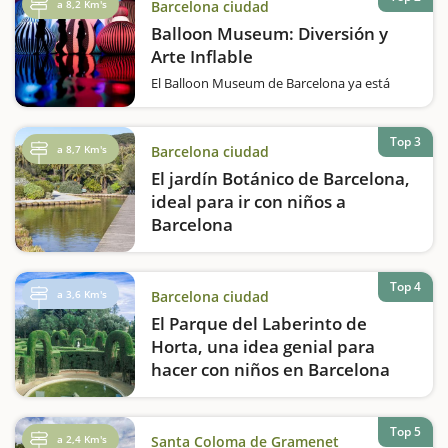
Barcelona, este…
a 8,2 Km's
Barcelona ciudad
Balloon Museum: Diversión y
Arte Inflable
El Balloon Museum de Barcelona ya está
abierto.¡Descubre Balloon Museum, una
experiencia única para toda la familia! Este
museo ha sido creado por un equipo de
Top 3
a 8,7 Km's
Barcelona ciudad
curadores especializados en arte
contemporáneo que incorpora…
El jardín Botánico de Barcelona,
ideal para ir con niños a
Barcelona
El Jardín Botánico de Barcelona es un lugar
perfecto para disfrutar en familia de un
entorno natural único. Situado en Montjuïc,
Top 4
a 3,6 Km's
Barcelona ciudad
este espacio ofrece un fascinante recorrido
El Parque del Laberinto de
entre especies vegetales de diferentes
regiones del…
Horta, una idea genial para
hacer con niños en Barcelona
El Parque del Laberinto de Horta es una joya
escondida de Barcelona, ideal para una
escapada en familia. Situado en el barrio de
Top 5
a 2,4 Km's
Santa Coloma de Gramenet