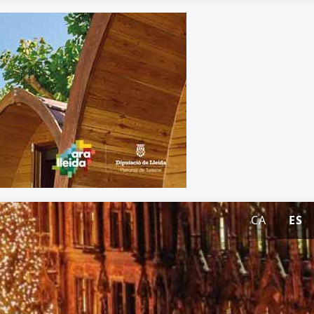
CA
ES