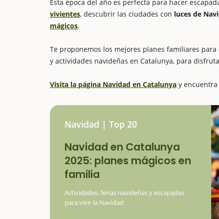
Esta época del año es perfecta para hacer escapadas
vivientes
, descubrir las ciudades con
luces de Nav
mágicos
.
Te proponemos los mejores planes familiares para c
y actividades navideñas en Catalunya, para disfrut
Visita la página Navidad en Catalunya
y encuentra 
Navidad | Top 20
Navidad en Catalunya
2025: planes mágicos en
familia
Actividades, ferias navideñas y escapadas
para vivir la Navidad