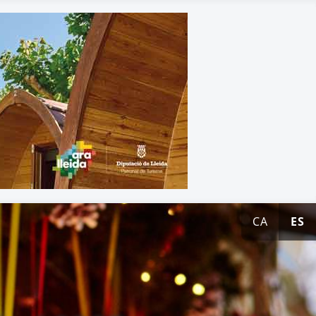
CA
ES