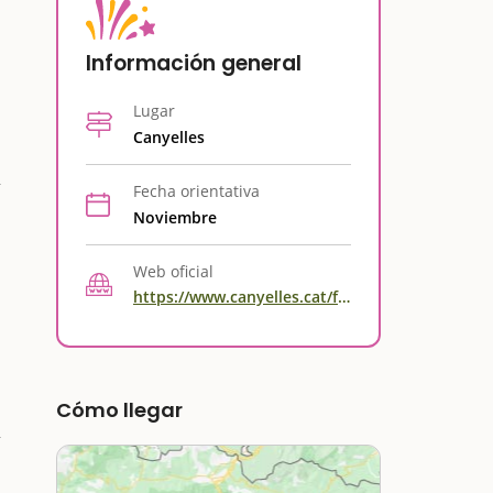
Información general
Lugar
Canyelles
Fecha orientativa
Noviembre
Web oficial
https://www.canyelles.cat/festes-cultura-i-patrimoni/encesa-de-llums-i-nadal-tast-compte-enrere-per-al-21-de-novembre
Cómo llegar