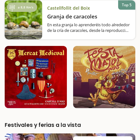
en siete puntos de Sant Fruitós…
Top 5
a 8,8 Km's
Castellfollit del Boix
Granja de caracoles
En esta granja lo aprenderéis todo alrededor
de la cría de caracoles, desde la reproducción
hasta que terminan en nuestros platos.Una
visita pedagógica y, sobre todo, muy original
es la que le proponemos en Cal Jep. Se trata
de una granja especializada…
Festivales y ferias a la vista