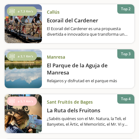
encontraréis una granja muy curiosa,
teniendo en cuenta los animales que…
Top 2
a 7,3 Km's
Callús
Ecorail del Cardener
El Ecorail del Cardener es una propuesta
divertida e innovadora que transforma un
antiguo trazado ferroviario en una actividad
ideal para realizar con niños. ¿Se imaginan
pedalear por vías de tren en medio de la
Top 3
naturaleza? ¡Esta…
a 3,1 Km's
Manresa
El Parque de la Aguja de
Manresa
Relajaros y disfrutad en el parque más
grande del Bages, con un gran lago artificial,
zonas con juegos infantiles y recorridos para
hacer en bicicleta y a pie.¿Sabías que en
Top 4
a 5,1 Km's
Sant Fruitós de Bages
Manresa hay un gran lago artificial de 64.000
metros cuadrados y que, a su…
La Ruta dels Fruitons
¿Sabéis quiénes son el Mr. Natura, la Teli, el
Banyetes, el Àrtic, el Memorístic, el Mr. Vi y
Fluffy? Son los Fruitons, unos seres
fantásticos que se encuentran escondidos