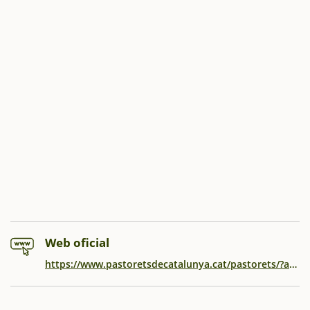
Web oficial
https://www.pastoretsdecatalunya.cat/pastorets/?activityId=f5179631-c6bd-437e-aee5-47b82b85a0b1