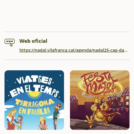
Web oficial
https://nadal.vilafranca.cat/agenda/nadal25-cap-dany-xic-amb-els-atrapasomnis