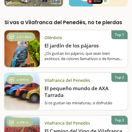
Si vas a Vilafranca del Penedès, no te pierdas
Top 1
a 3,1 Km's
Olèrdola
El jardín de los pájaros
¿Os gustan los pájaros, que sean bien
exóticos, de colores llamativos o de formas
curiosas? En Olèrdola debéis visitar el Jardín
de los Pájaros, un amplio parque en el que
tienen más de 150 pájaros de todo el
Top 2
mundo, de África, de Asia, de América…
a 424 m.
Vilafranca del Penedès
El pequeño mundo de AXA
Tarrada
Si os gustan las miniaturas, si disfrutáis
viendo reproducciones a escala de todo tipo,
no os podéis perder la exposición El Petit
Món de AXA Tarrada, ubicada en el edificio
Top 3
a 258 m.
Vilafranca del Penedès
de la Aseguradora AXA en Vilafranca del
Penedès. El…
El Camino del Vino de Vilafranca