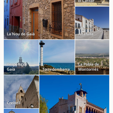
El Catllar
La Nou de Gaià
Altafulla
Vespella de
La Pobla de
Gaià
Torredembarra
Montornès
Creixell