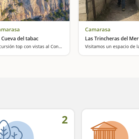
amarasa
Camarasa
 Cueva del tabac
Las Trincheras del Me
Excursión top con vistas al Congost del Mu
2