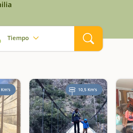
ilia
Tiempo
 Km's
10,5 Km's