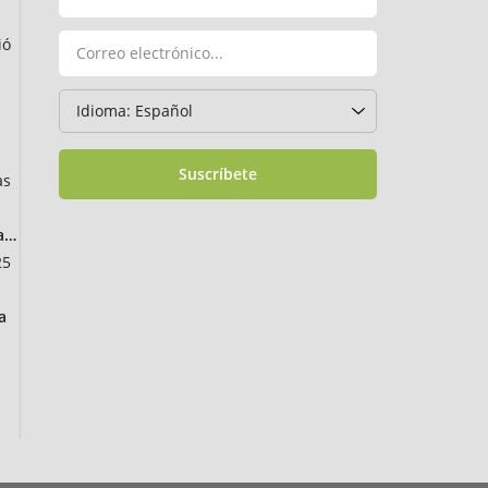
ió
Suscríbete
as
ancia
25
a