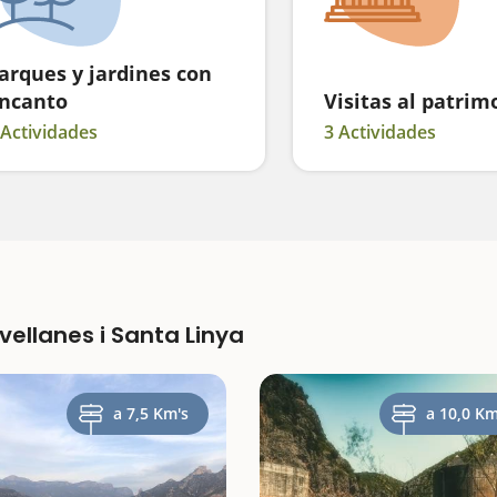
arques y jardines con
ncanto
Visitas al patrim
 Actividades
3 Actividades
vellanes i Santa Linya
a 7,5 Km's
a 10,0 Km