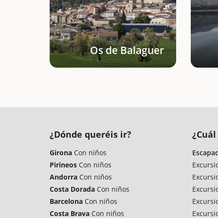
Os de Balaguer
¿Dónde queréis ir?
¿Cuál 
Girona
Con niños
Escapad
Pirineos
Con niños
Excursi
Andorra
Con niños
Excursi
Costa Dorada
Con niños
Excursi
Barcelona
Con niños
Excursi
Costa Brava
Con niños
Excursi