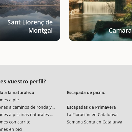
Sant Llorenç de
Montgai
Camara
es vuestro perfil?
a a la naturaleza
Escapada de pícnic
ones a pie
ones a caminos de ronda y vías verdes
Escapadas de Primavera
ones a piscinas naturales y rios
La Floración en Catalunya
ones con carrito
Semana Santa en Catalunya
ones en bici