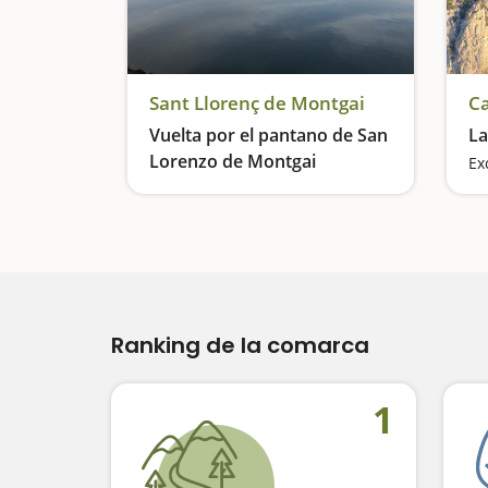
Sant Llorenç de Montgai
C
Vuelta por el pantano de San
La
Lorenzo de Montgai
Excursión calmada con vistas fantásticas
Ranking de la comarca
1