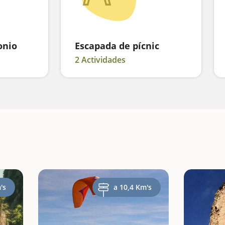
onio
Escapada de pícnic
2 Actividades
's
a 10,4 Km's