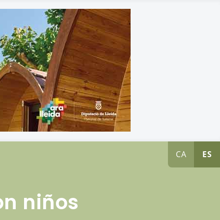
CA
ES
on niños