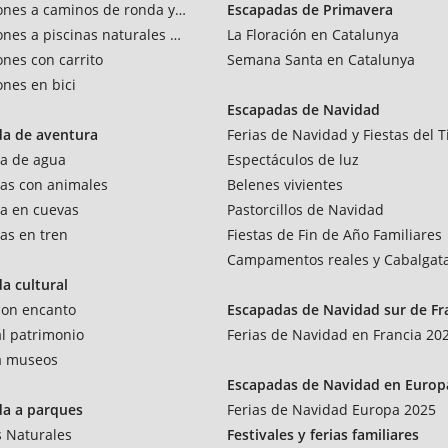
ones a caminos de ronda y vías verdes
Escapadas de Primavera
ones a piscinas naturales y rios
La Floración en Catalunya
ones con carrito
Semana Santa en Catalunya
ones en bici
Escapadas de Navidad
da de aventura
Ferias de Navidad y Fiestas del T
a de agua
Espectáculos de luz
as con animales
Belenes vivientes
a en cuevas
Pastorcillos de Navidad
as en tren
Fiestas de Fin de Año Familiares
Campamentos reales y Cabalgat
a cultural
 con encanto
Escapadas de Navidad sur de Fr
al patrimonio
Ferias de Navidad en Francia 20
 a museos
Escapadas de Navidad en Europ
da a parques
Ferias de Navidad Europa 2025
 Naturales
Festivales y ferias familiares