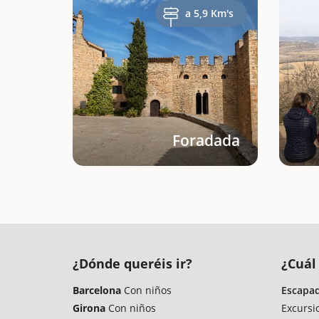
a 5,9 Km's
Foradada
¿Dónde queréis ir?
¿Cuál 
Barcelona
Con niños
Escapad
Girona
Con niños
Excursi