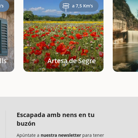
's
a 7,5 Km's
lls
Artesa de Segre
Escapada amb nens en tu
buzón
Apúntate a
nuestra newsletter
para tener