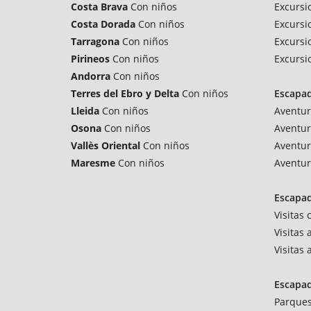
Costa Brava
Con niños
Excursi
Costa Dorada
Con niños
Excursi
Tarragona
Con niños
Excursi
Pirineos
Con niños
Excursi
Andorra
Con niños
Terres del Ebro y Delta
Con niños
Escapa
Lleida
Con niños
Aventur
Osona
Con niños
Aventur
Vallès Oriental
Con niños
Aventur
Maresme
Con niños
Aventur
Escapad
Visitas
Visitas 
Visitas
Escapa
Parques