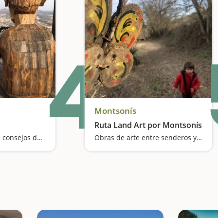
4
Montsonís
Ruta Land Art por Montsonís
Escuchamos sabios consejos desde un mirador privilegiado
Obras de arte entre senderos y el canto de los pájaros