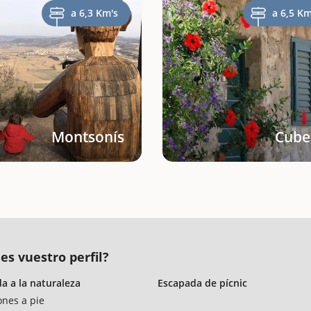
a 6,3 Km's
a 6,5 Km
Montsonís
Cube
es vuestro perfil?
a a la naturaleza
Escapada de pícnic
ones a pie