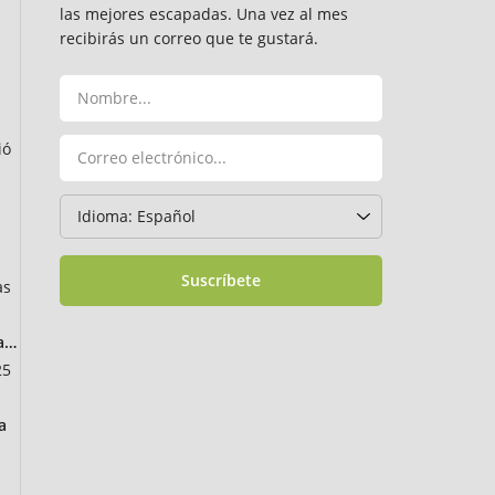
las mejores escapadas. Una vez al mes
recibirás un correo que te gustará.
ió
Suscríbete
as
ancia
25
a