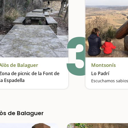
3
Alòs de Balaguer
Montsonís
Zona de picnic de la Font de
Lo Padrí
la Espadella
Descanso a orillas del Segre
lòs de Balaguer