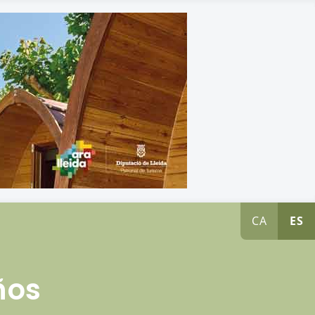
CA
ES
ños