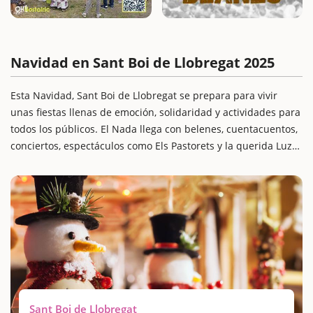
Navidad en Sant Boi de Llobregat 2025
Esta Navidad, Sant Boi de Llobregat se prepara para vivir
unas fiestas llenas de emoción, solidaridad y actividades para
todos los públicos. El Nada llega con belenes, cuentacuentos,
conciertos, espectáculos como Els Pastorets y la querida Luz
de la Paz, todo en un ambiente acogedor y lleno de calor.
El Campamento de Navidad de la comitiva real, situado en la
plaza del Mercado de la Muntanyeta, será el gran espacio
familiar de referencia, con talleres y animación pensados
para los más pequeños, mientras que la campaña solidaria
“Juguetes para todos” moviliza a toda la ciudad para
garantizar una Navidad digna a todos los niños.
Sant Boi de Llobregat