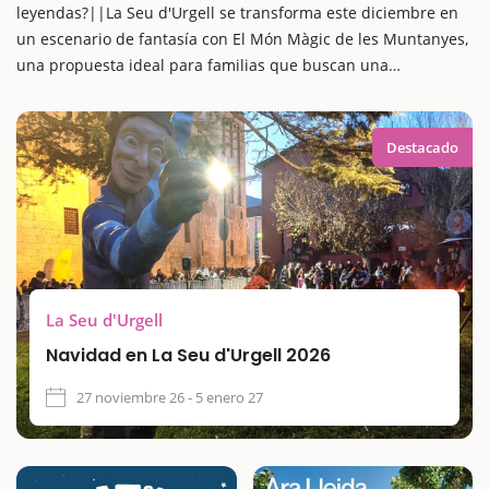
leyendas?||La Seu d'Urgell se transforma este diciembre en
un escenario de fantasía con El Món Màgic de les Muntanyes,
una propuesta ideal para familias que buscan una
experiencia navideña única en Catalunya.
Encontrarás un ambiente encantador con mercados de
Navidad, actividades familiares, gastronomía de proximidad,
Destacado
adornos navideños y mucho más. La magia de la ciudad se
enciende con la iluminación navideña y culmina con la
llegada de los Reyes Magos.||Además, podrás descubrir las
leyendas de los minairons del Pirineo y seguir la Ruta de los
Tiones Mágicos, una actividad que fascina a pequeños y
grandes. Todo ello, una forma entrañable de vivir la Navidad
La Seu d'Urgell
en la montaña.
Navidad en La Seu d'Urgell 2026
27 noviembre 26 - 5 enero 27