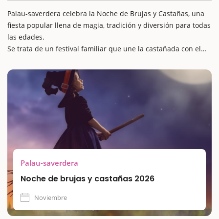
Palau-saverdera celebra la Noche de Brujas y Castañas, una
fiesta popular llena de magia, tradición y diversión para todas
las edades.
Se trata de un festival familiar que une la castañada con el
ambiente enigmático de Halloween, en un entorno acogedor
en el que las familias pueden disfrutar de actividades
infantiles, talleres creativos y espectáculos.
Las castañas, auténticas protagonistas de otoño, se sirven
tostadas en medio de una atmósfera festiva con disfraces,
música y decoraciones encantadoras. Una excelente
oportunidad para realizar una escapada con niños y vivir en
familia la tradición y la cultura de este pueblo del Alt
Empordà.
Palau-saverdera
Noche de brujas y castañas 2026
Noviembre