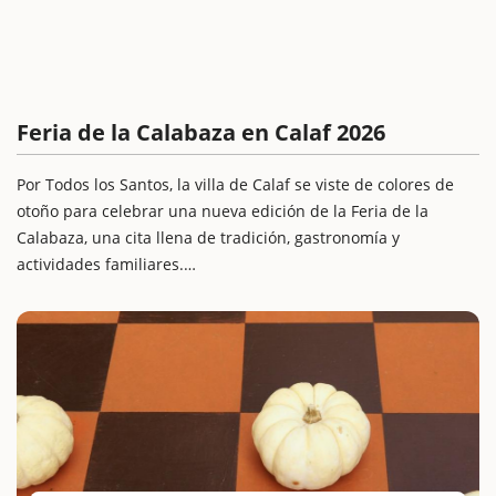
Feria de la Calabaza en Calaf 2026
Por Todos los Santos, la villa de Calaf se viste de colores de
otoño para celebrar una nueva edición de la Feria de la
Calabaza, una cita llena de tradición, gastronomía y
actividades familiares.
Este festival familiar es una oportunidad perfecta para
realizar una escapada con niños, pasear entre paradas de
productos de temporada y disfrutar del concurso de
calabazas gigantes, uno de los momentos más esperados de
la jornada. Con degustaciones, talleres y espacios lúdicos
para los pequeños, la feria invita a vivir una experiencia
auténtica en el corazón de Anoia.