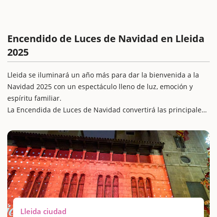
Encendido de Luces de Navidad en Lleida
2025
Lleida se iluminará un año más para dar la bienvenida a la
Navidad 2025 con un espectáculo lleno de luz, emoción y
espíritu familiar.
La Encendida de Luces de Navidad convertirá las principales
calles y plazas en un escenario mágico, con música, mapping
y actividades para todas las edades.
Este acto marca el inicio oficial de la campaña de Navidad en
Lleida, una época en la que la ciudad se transforma por
completo y se viste de fiesta con cientos de actividades
culturales y tradicionales
Lleida ciudad