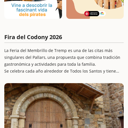
Fira del Codony 2026
La Feria del Membrillo de Tremp es una de las citas más
singulares del Pallars, una propuesta que combina tradición
gastronómica y actividades para toda la familia.
Se celebra cada año alrededor de Todos los Santos y tiene
como protagonista el ajo y aceite de membrillo, una receta
típica de la zona que conserva la memoria culinaria de las
amas de casa del Pallars. Además, la feria incluye concursos,
catas y actividades lúdicas que la convierten en una escapada
ideal con niños. Con más de 70 expositores, la Feria del
Codony apuesta por la promoción de la cultura, la identidad y
el comercio local.