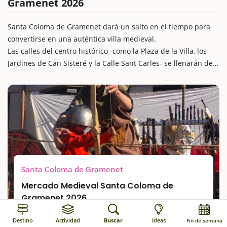
Gramenet 2026
Santa Coloma de Gramenet dará un salto en el tiempo para
convertirse en una auténtica villa medieval.
Las calles del centro histórico -como la Plaza de la Villa, los
Jardines de Can Sisteré y la Calle Sant Carles- se llenarán de
vida, historia y espectáculos para todos los públicos.
Durante tres días, la ciudad se transformará en un escenario
lleno de colores, sabores y tradiciones, donde familias y
visitantes podrán pasear entre puestos de artesanía,
gastronomía popular, juegos infantiles y animación de calle.
Un plan perfecto para una escapada con niños y vivir un fin
de semana diferente, rodeados de un ambiente histórico y
festivo.
Santa Coloma de Gramenet
Mercado Medieval Santa Coloma de
Gramenet 2026
Noviembre
Destino
Actividad
Buscar
Ideas
Fin de semana