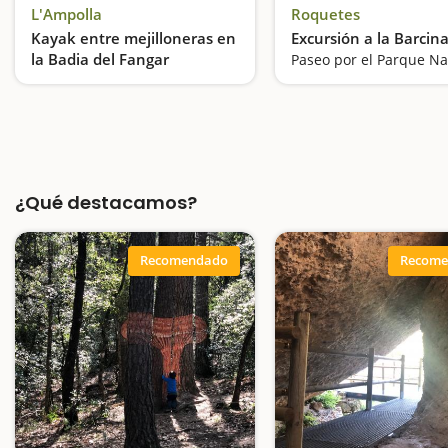
L'Ampolla
Roquetes
Kayak entre mejilloneras en
Excursión a la Barcin
la Badia del Fangar
Remo relajante en l'Ampolla
¿Qué destacamos?
Recomendado
Recome