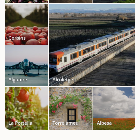
Corbins
Alguaire
Alcoletge
La Portella
Torrelameu
Albesa