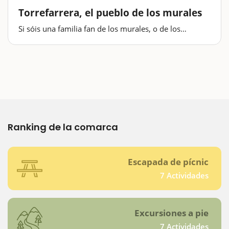
Torrefarrera, el pueblo de los murales
Si sóis una familia fan de los murales, o de los
grafittis, y estáis de ruta por el Segrià, vale la pena que
os acerquéis hasta Torrefarrera. Al igual que otros
municipios de las comarcas de Lleida, como Penelles ,
…
Ranking de la comarca
Escapada de pícnic
7 Actividades
Excursiones a pie
7 Actividades