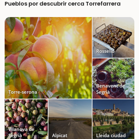
Pueblos por descubrir cerca Torrefarrera
Rosselló
Benavent de
Torre-serona
Segrià
Vilanova de
Segrià
Alpicat
Lleida ciudad