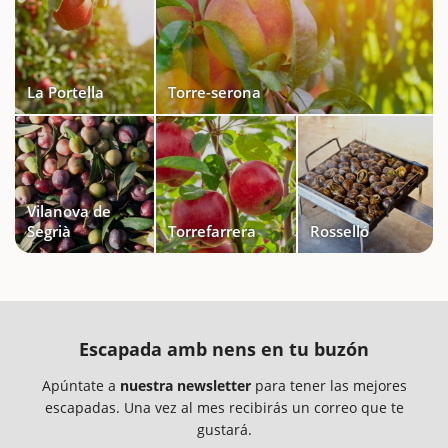
La Portella
Torre-serona
Vilanova de
Segrià
Torrefarrera
Rosselló
Escapada amb nens en tu buzón
Apúntate a
nuestra newsletter
para tener las mejores
escapadas. Una vez al mes recibirás un correo que te
gustará.