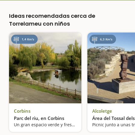
Ideas recomendadas cerca de
Torrelameu con niños
1,4 Km's
6,3 Km's
Corbins
Alcoletge
Parc del riu, en Corbins
Área del Tossal del
Un gran espacio verde y fresco junto al pueblo