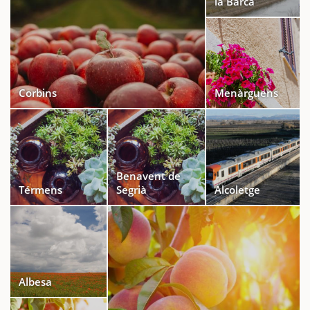
la Barca
Corbins
Menàrguens
Benavent de
Térmens
Segrià
Alcoletge
Albesa