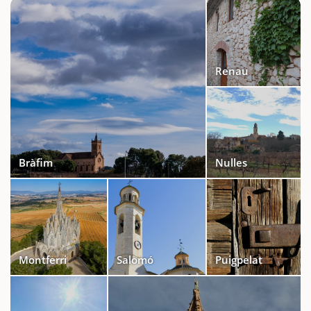
Renau
Bràfim
Nulles
Montferri
Salomó
Puigpelat