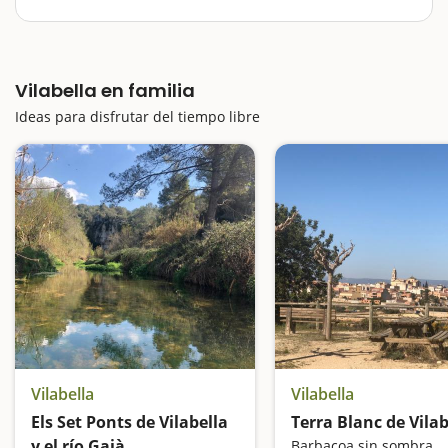
Vilabella es un destino que mantiene todo el encanto
del mundo rural del Alt Camp y donde encontrará un
sinfín de rutas que se pueden adapatar para hacerlas
Vilabella en familia
en familia. Os proponemos una escapada diferente y
poco conocida por el gran…
Ideas para disfrutar del tiempo libre
Vilabella
Vilabella
Els Set Ponts de Vilabella
Terra Blanc de Vilab
y el río Gaià
Barbacoa sin sombra