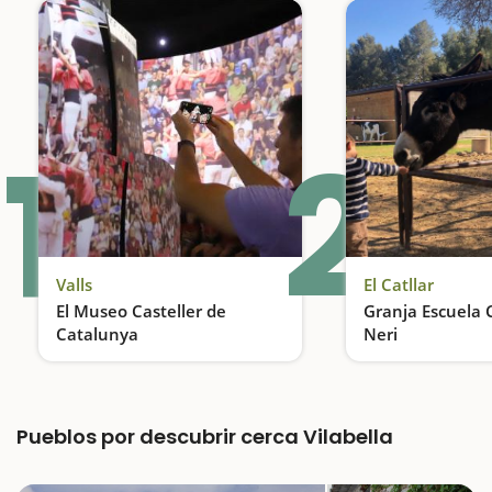
1
2
Valls
El Catllar
El Museo Casteller de
Granja Escuela 
Catalunya
Neri
Un Museo con actividades inmersivas para toda la familia
Interacción con 
Pueblos por descubrir cerca Vilabella