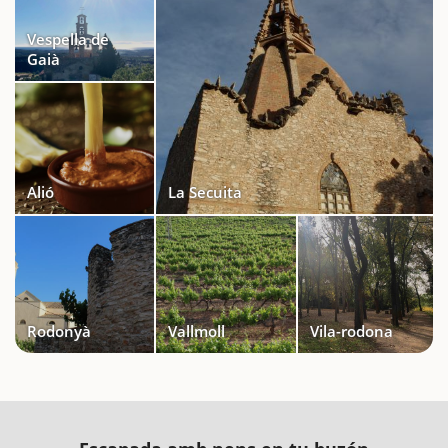
Vespella de
Gaià
Alió
La Secuita
Rodonyà
Vallmoll
Vila-rodona