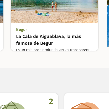
Begur
La Cala de Aiguablava, la más
famosa de Begur
Es un cala poco profunda, aguas transparentes, arena limpia y un paisaje espectacular
2