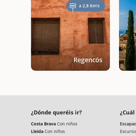
a 2,8 Km's
Regencós
¿Dónde queréis ir?
¿Cuál 
Costa Brava
Con niños
Escapad
Lleida
Con niños
Excursi