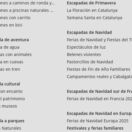
ones a caminos de ronda y vías verdes
Escapadas de Primavera
ones a piscinas naturales y rios
La Floración en Catalunya
ones con carrito
Semana Santa en Catalunya
ones en bici
Escapadas de Navidad
da de aventura
Ferias de Navidad y Fiestas del T
a de agua
Espectáculos de luz
as con animales
Belenes vivientes
a en cuevas
Pastorcillos de Navidad
as en tren
Fiestas de Fin de Año Familiares
Campamentos reales y Cabalgat
a cultural
 con encanto
Escapadas de Navidad sur de Fr
al patrimonio
Ferias de Navidad en Francia 20
 a museos
Escapadas de Navidad en Europ
da a parques
Ferias de Navidad Europa 2025
 Naturales
Festivales y ferias familiares