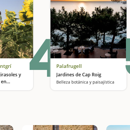
4
ntgrí
Palafrugell
irasoles y
Jardines de Cap Roig
 en
Belleza botánica y paisajística
tgrí
Los otros encantos naturales de la Costa Brava