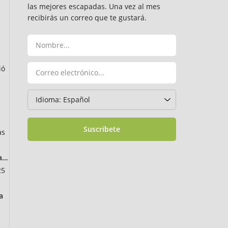
las mejores escapadas. Una vez al mes
recibirás un correo que te gustará.
ió
Suscríbete
as
ancia
25
a