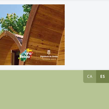
CA
ES