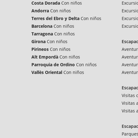
Costa Dorada
Con niños
Excursi
Andorra
Con niños
Excursi
Terres del Ebro y Delta
Con niños
Excursi
Barcelona
Con niños
Excursi
Tarragona
Con niños
Girona
Con niños
Escapa
Pirineos
Con niños
Aventur
Alt Empordà
Con niños
Aventur
Parroquia de Ordino
Con niños
Aventur
Vallès Oriental
Con niños
Aventur
Escapad
Visitas
Visitas 
Visitas
Escapa
Parques