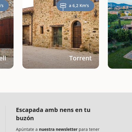
's
a 6,2 Km's
ell
Torrent
Escapada amb nens en tu
buzón
Apúntate a
nuestra newsletter
para tener