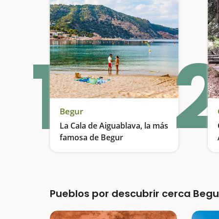
1
2
Begur
La Cala de Aiguablava, la más
famosa de Begur
Es un cala poco profunda, aguas transparentes, arena limpia y un paisaje espectacular
Pueblos por descubrir cerca Begu