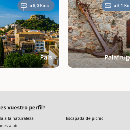
a 5,0 Km's
a 5,1 Km
Pals
Palafrug
es vuestro perfil?
a a la naturaleza
Escapada de pícnic
ones a pie