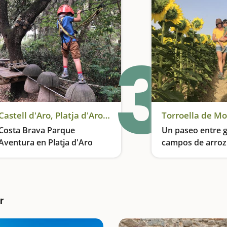
3
Castell d'Aro, Platja d'Aro y S'Agaró
Torroella de Mo
Costa Brava Parque
Un paseo entre g
Aventura en Platja d'Aro
campos de arroz
Torroella de Mon
Circuitos entre los árboles, tirolinas, puentes colgantes, rocódromos y mucho más
r