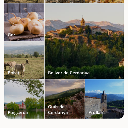
Ger
Bolvir
Bellver de Cerdanya
Guils de
Puigcerdà
Cerdanya
Prullans