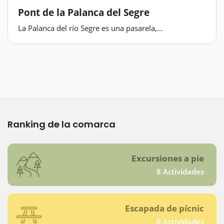
Pont de la Palanca del Segre
La Palanca del río Segre es una pasarela,
antiguamente hecha de troncos por los vecinos de los
pueblos de All y de Sanavastre, para poder tener un
paso por el Segre. Normalmente se tenía que rehacer
una vez al año debido a las crecidas…
Ranking de la comarca
Excursiones a pie
8 Actividades
Escapada de pícnic
6 Actividades