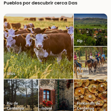
Pueblos por descubrir cerca Das
Alp
Prats i
Urús
Sansor
Riu de
Fontanals de
Cerdanya
Isòvol
Cerdanya